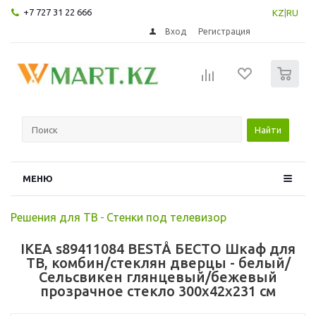
+7 727 31 22 666
KZ
|
RU
Вход
Регистрация
0
Найти
МЕНЮ
Решения для ТВ
-
Стенки под телевизор
IKEA s89411084 BESTÅ БЕСТО Шкаф для
ТВ, комбин/стеклян дверцы - белый/
Сельсвикен глянцевый/бежевый
прозрачное стекло 300x42x231 см