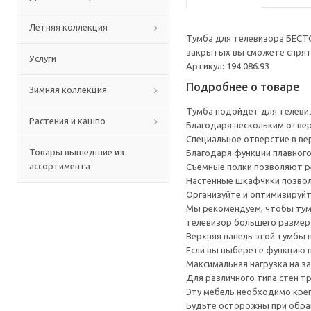
Летняя коллекция
Тумба для телевизора БЕСТ
закрытых вы сможете спрята
Услуги
Артикул: 194.086.93
Подробнее о товаре
Зимняя коллекция
Тумба подойдет для телеви
Растения и кашпо
Благодаря нескольким отверс
Специальное отверстие в ве
Товары вышедшие из
Благодаря функции плавного
ассортимента
Съемные полки позволяют р
Настенные шкафчики позвол
Организуйте и оптимизируйт
Мы рекомендуем, чтобы тумб
телевизор большего размера
Верхняя панель этой тумбы п
Если вы выберете функцию 
Максимальная нагрузка на за
Для различного типа стен т
Эту мебель необходимо креп
Будьте осторожны при обращ