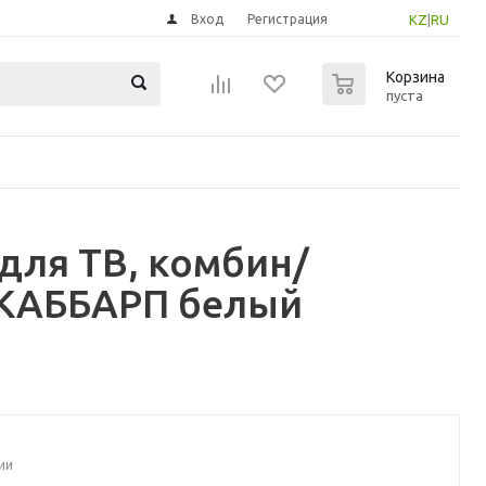
Вход
Регистрация
KZ
|
RU
0
Корзина
пуста
для ТВ, комбин/
/КАББАРП белый
ии