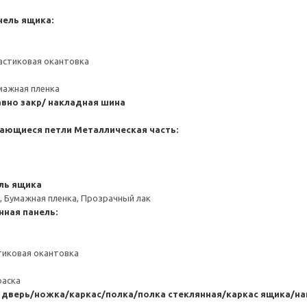
нель ящика:
астиковая окантовка
мажная пленка
вно закр/ накладная шина
ающиеся петли
Металлическая часть:
ль ящика
, Бумажная пленка, Прозрачный лак
нная панель:
тиковая окантовка
раска
 дверь/ножка/каркас/полка/полка стеклянная/каркас ящика/на