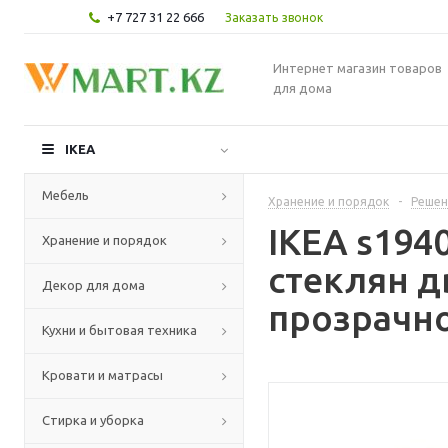
+7 727 31 22 666
Заказать звонок
Интернет магазин товаров
для дома
IKEA
Мебель
Хранение и порядок
-
Решен
IKEA s194
Хранение и порядок
стеклян 
Декор для дома
прозрачно
Кухни и бытовая техника
Кровати и матрасы
Стирка и уборка