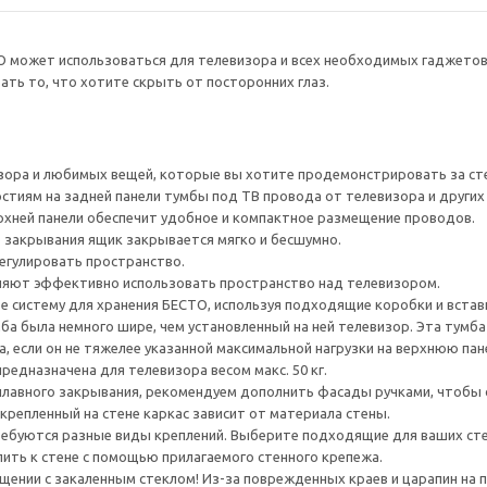
О может использоваться для телевизора и всех необходимых гаджето
ть то, что хотите скрыть от посторонних глаз.
зора и любимых вещей, которые вы хотите продемонстрировать за ст
тиям на задней панели тумбы под ТВ провода от телевизора и других ус
рхней панели обеспечит удобное и компактное размещение проводов.
 закрывания ящик закрывается мягко и бесшумно.
егулировать пространство.
яют эффективно использовать пространство над телевизором.
е систему для хранения БЕСТО, используя подходящие коробки и встав
а была немного шире, чем установленный на ней телевизор. Эта тумб
, если он не тяжелее указанной максимальной нагрузки на верхнюю пан
редназначена для телевизора весом макс. 50 кг.
плавного закрывания, рекомендуем дополнить фасады ручками, чтоб
крепленный на стене каркас зависит от материала стены.
ребуются разные виды креплений. Выберите подходящие для ваших стен 
ить к стене с помощью прилагаемого стенного крепежа.
ении с закаленным стеклом! Из-за поврежденных краев и царапин на 