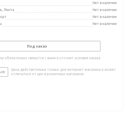
а
Нет в наличии
к, Лента
Нет в наличии
порт
Нет в наличии
ы
Нет в наличии
Под заказ
ы обязательно свяжутся с вами и уточнят условия заказа
Цена действительна только для интернет-магазина и может
ься
отличаться от цен в розничных магазинах