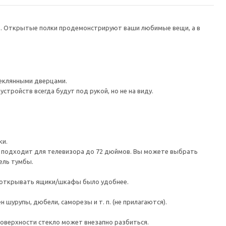
в. Открытые полки продемонстрируют ваши любимые вещи, а в
еклянными дверцами.
тройств всегда будут под рукой, но не на виду.
ки.
а подходит для телевизора до 72 дюймов. Вы можете выбрать
ель тумбы.
ы открывать ящики/шкафы было удобнее.
шурупы, дюбели, саморезы и т. п. (не прилагаются).
поверхности стекло может внезапно разбиться.