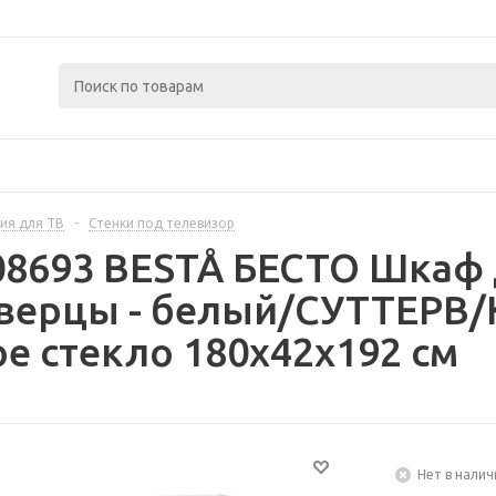
ия для ТВ
-
Стенки под телевизор
08693 BESTÅ БЕСТО Шкаф 
дверцы - белый/СУТТЕРВ
е стекло 180x42x192 см
Нет в налич