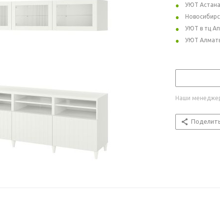
УЮТ Астан
Новосибирс
УЮТ в тц А
УЮТ Алмат
Наши менеджер
Поделит