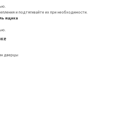
ью.
репления и подтягивайте их при необходимости.
ль ящика
ью.
вке
ян дверцы