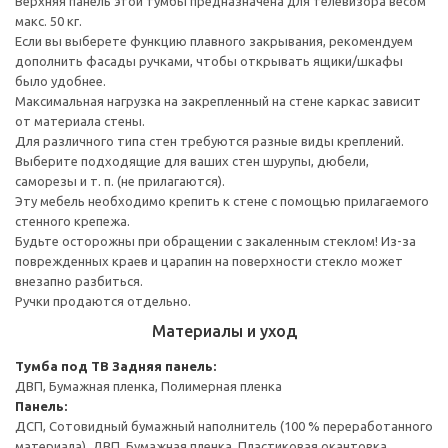
Верхняя панель этой тумбы предназначена для телевизора весом
макс. 50 кг.
Если вы выберете функцию плавного закрывания, рекомендуем
дополнить фасады ручками, чтобы открывать ящики/шкафы
было удобнее.
Максимальная нагрузка на закрепленный на стене каркас зависит
от материала стены.
Для различного типа стен требуются разные виды креплений.
Выберите подходящие для ваших стен шурупы, дюбели,
саморезы и т. п. (не прилагаются).
Эту мебель необходимо крепить к стене с помощью прилагаемого
стенного крепежа.
Будьте осторожны при обращении с закаленным стеклом! Из-за
поврежденных краев и царапин на поверхности стекло может
внезапно разбиться.
Ручки продаются отдельно.
Материалы и уход
Тумба под ТВ
Задняя панель:
ДВП, Бумажная пленка, Полимерная пленка
Панель:
ДСП, Сотовидный бумажный наполнитель (100 % переработанного
материала), ДВП, Бумажная пленка, Пластиковая окантовка,