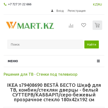
+7 727 31 22 666
KZ
|
RU
Вход
Регистрация
0
Найти
МЕНЮ
Решения для ТВ
-
Стенки под телевизор
IKEA s79408690 BESTÅ БЕСТО Шкаф для
ТВ, комбин/стеклян дверцы - белый
СУТТЕРВ/КАББАРП/серо-бежевый
прозрачное стекло 180x42x192 см