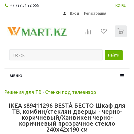
+7 727 31 22 666
KZ
|
RU
Вход
Регистрация
0
Найти
МЕНЮ
Решения для ТВ
-
Стенки под телевизор
IKEA s89411296 BESTÅ БЕСТО Шкаф для
ТВ, комбин/стеклян дверцы - черно-
коричневый/Ханвикен черно-
коричневый прозрачное стекло
240x42x190 см