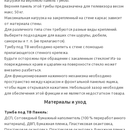
нагрузки на верхнюю панель тумбы.
Верхняя панель этой тумбы предназначена для телевизора весом
макс. 50 кг.
Максимальная нагрузка на закрепленный на стене каркас зависит
от материала стены.
Для различного типа стен требуются разные виды креплений.
Выберите подходящие для ваших стен шурупы, дюбели,
саморезы и т. п. (не прилагаются).
Тумбу под ТВ необходимо крепить к стене с помощью
прилагающегося стенного крепежа.
Будьте осторожны при обращении с закаленным стеклом! Из-за
поврежденных краев и царапин на поверхности стекло может
внезапно разбиться.
Для функционирования нажимного механизма необходимо
пространство между каркасом и фронтальной панелью ящика,
чтобы ящик открывался нажатием. Небольшой зазор необходим
для обеспечения этой функции и не является недостатком товара.
Материалы и уход
Тумба под ТВ
Панель:
ДСП, Сотовидный бумажный наполнитель (100 % переработанного
материала), ДВП, Бумажная пленка, Пластиковая окантовка,
Пластиковая окантовка, Пластиковая окантовка, Бумажная пленка