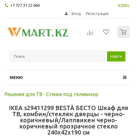
+7 727 31 22 666
KZ
|
RU
Вход
Регистрация
0
Найти
МЕНЮ
Решения для ТВ
-
Стенки под телевизор
IKEA s29411299 BESTÅ БЕСТО Шкаф для
ТВ, комбин/стеклян дверцы - черно-
коричневый/Лаппвикен черно-
коричневый прозрачное стекло
240x42x190 см