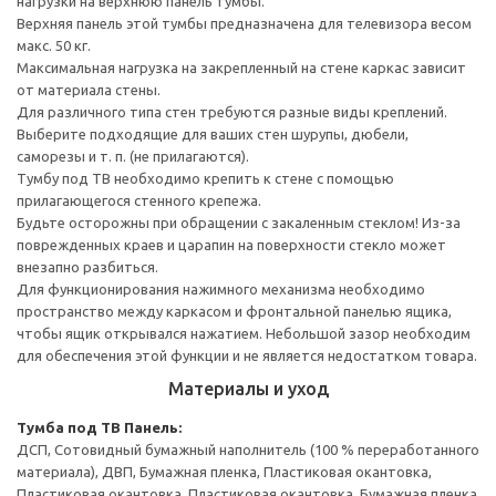
нагрузки на верхнюю панель тумбы.
Верхняя панель этой тумбы предназначена для телевизора весом
макс. 50 кг.
Максимальная нагрузка на закрепленный на стене каркас зависит
от материала стены.
Для различного типа стен требуются разные виды креплений.
Выберите подходящие для ваших стен шурупы, дюбели,
саморезы и т. п. (не прилагаются).
Тумбу под ТВ необходимо крепить к стене с помощью
прилагающегося стенного крепежа.
Будьте осторожны при обращении с закаленным стеклом! Из-за
поврежденных краев и царапин на поверхности стекло может
внезапно разбиться.
Для функционирования нажимного механизма необходимо
пространство между каркасом и фронтальной панелью ящика,
чтобы ящик открывался нажатием. Небольшой зазор необходим
для обеспечения этой функции и не является недостатком товара.
Материалы и уход
Тумба под ТВ
Панель:
ДСП, Сотовидный бумажный наполнитель (100 % переработанного
материала), ДВП, Бумажная пленка, Пластиковая окантовка,
Пластиковая окантовка, Пластиковая окантовка, Бумажная пленка