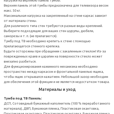
нагрузки на верхнюю панель тумбы.
Верхняя панель этой тумбы предназначена для телевизора весом
макс. 50 кг.
Максимальная нагрузка на закрепленный на стене каркас зависит
от материала стены.
Для различного типа стен требуются разные виды креплений.
Выберите подходящие для ваших стен шурупы, дюбели,
саморезы и т. п. (не прилагаются).
Тумбу под ТВ необходимо крепить к стене с помощью
прилагающегося стенного крепежа.
Будьте осторожны при обращении с закаленным стеклом! Из-за
поврежденных краев и царапин на поверхности стекло может
внезапно разбиться.
Для функционирования нажимного механизма необходимо
пространство между каркасом и фронтальной панелью ящика,
чтобы ящик открывался нажатием. Небольшой зазор необходим
для обеспечения этой функции и не является недостатком товара.
Материалы и уход
Тумба под ТВ
Панель:
ДСП, Сотовидный бумажный наполнитель (100 % переработанного
материала), ДВП, Бумажная пленка, Пластиковая окантовка,
Пластиковая окантовка, Пластиковая окантовка, Бумажная пленка