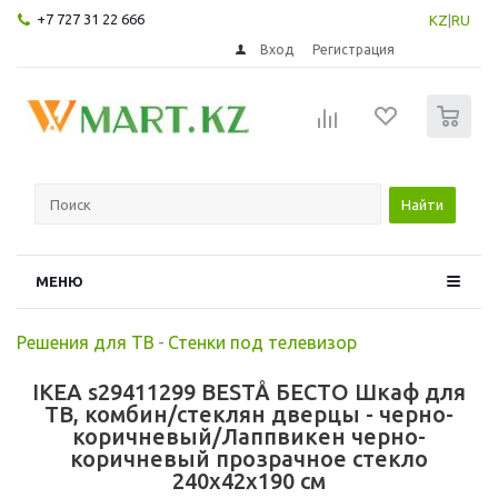
+7 727 31 22 666
KZ
|
RU
Вход
Регистрация
0
Найти
МЕНЮ
Решения для ТВ
-
Стенки под телевизор
IKEA s29411299 BESTÅ БЕСТО Шкаф для
ТВ, комбин/стеклян дверцы - черно-
коричневый/Лаппвикен черно-
коричневый прозрачное стекло
240x42x190 см