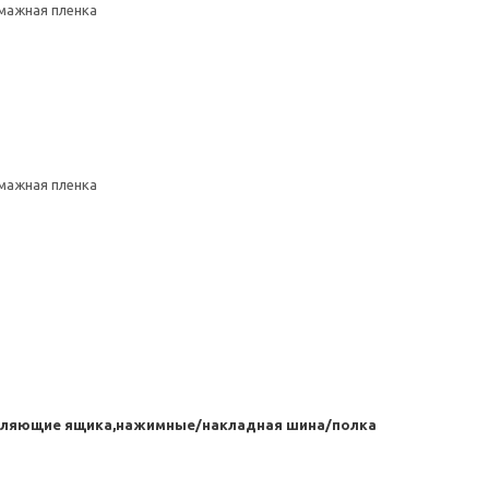
умажная пленка
умажная пленка
авляющие ящика,нажимные/накладная шина/полка