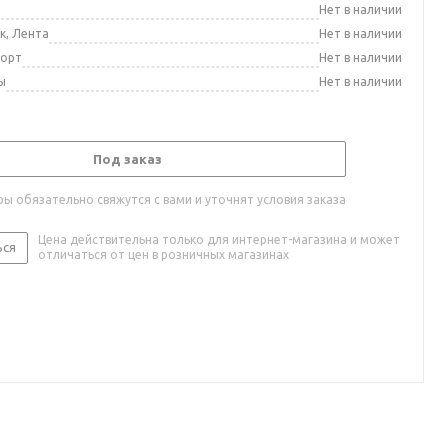
а
Нет в наличии
к, Лента
Нет в наличии
порт
Нет в наличии
ы
Нет в наличии
Под заказ
ы обязательно свяжутся с вами и уточнят условия заказа
Цена действительна только для интернет-магазина и может
ься
отличаться от цен в розничных магазинах