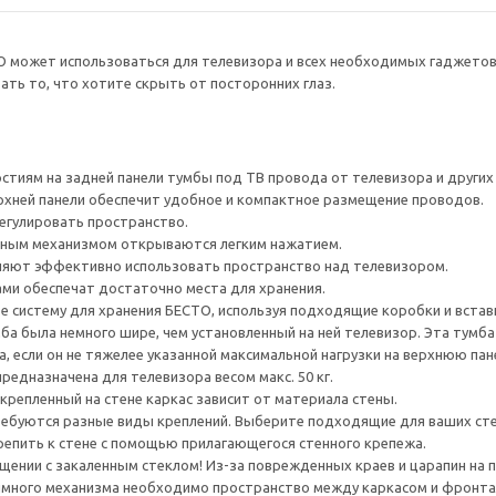
О может использоваться для телевизора и всех необходимых гаджето
ть то, что хотите скрыть от посторонних глаз.
тиям на задней панели тумбы под ТВ провода от телевизора и других ус
рхней панели обеспечит удобное и компактное размещение проводов.
егулировать пространство.
ным механизмом открываются легким нажатием.
яют эффективно использовать пространство над телевизором.
ами обеспечат достаточно места для хранения.
е систему для хранения БЕСТО, используя подходящие коробки и встав
а была немного шире, чем установленный на ней телевизор. Эта тумб
, если он не тяжелее указанной максимальной нагрузки на верхнюю пан
редназначена для телевизора весом макс. 50 кг.
крепленный на стене каркас зависит от материала стены.
ребуются разные виды креплений. Выберите подходящие для ваших стен 
епить к стене с помощью прилагающегося стенного крепежа.
ении с закаленным стеклом! Из-за поврежденных краев и царапин на 
много механизма необходимо пространство между каркасом и фронта