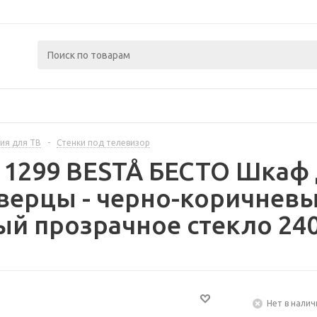
ия для ТВ
-
Стенки под телевизор
11299 BESTÅ БЕСТО Шкаф 
верцы - черно-коричнев
й прозрачное стекло 240
Нет в налич