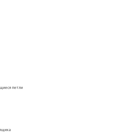
щиеся петли
ящика