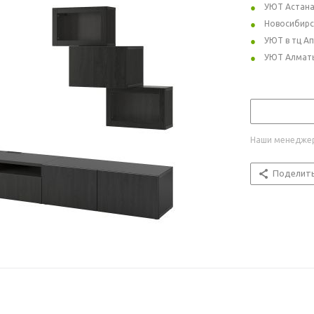
УЮТ Астан
Новосибирс
УЮТ в тц А
УЮТ Алмат
Наши менеджер
Поделит