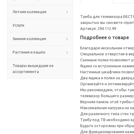
Летняя коллекция
Тумба для телевизора БЕСТ
закрытых вы сможете спрята
Услуги
Артикул: 294.112.99
Подробнее о товаре
Зимняя коллекция
Благодаря нескольким отверс
Растения и кашпо
Специальное отверстие в ве
Съемные полки позволяют р
Товары вышедшие из
Ящики со встроенным нажим
ассортимента
Настенные шкафчики позвол
Два ящика и полки за дверц
Организуйте и оптимизируйт
Мы рекомендуем, чтобы тумб
телевизор большего размера
Верхняя панель этой тумбы п
Максимальная нагрузка на за
Для различного типа стен т
Тумбу под ТВ необходимо кр
Будьте осторожны при обращ
Для функционирования нажи