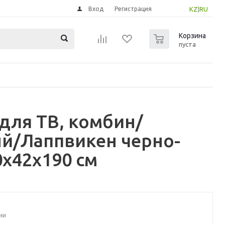
Вход
Регистрация
KZ
|
RU
0
Корзина
пуста
для ТВ, комбин/
ый/Лаппвикен черно-
x42x190 см
ии