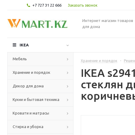
+7 727 31 22 666
Заказать звонок
Интернет магазин товаров
для дома
IKEA
Мебель
Хранение и порядок
-
Решен
IKEA s294
Хранение и порядок
стеклян д
Декор для дома
коричневы
Кухни и бытовая техника
Кровати и матрасы
Стирка и уборка