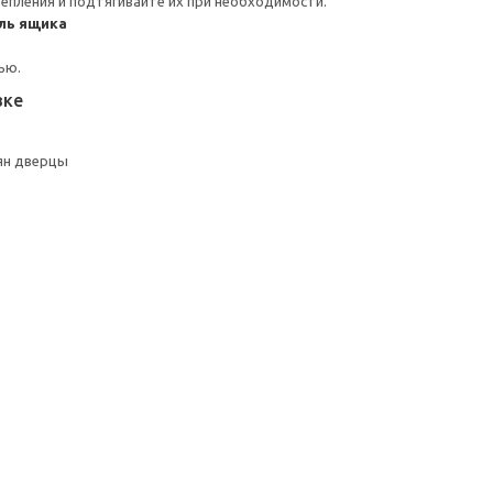
репления и подтягивайте их при необходимости.
ль ящика
ью.
вке
ян дверцы