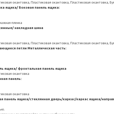
тиковая окантовка, Пластиковая окантовка, Пластиковая окантовка, Б
нка ящика/ Боковая панель ящика:
мажная пленка
имные/ накладная шина
тиковая окантовка, Пластиковая окантовка, Пластиковая окантовка, Б
ающиеся петли
Металлическая часть:
ль ящика/ фронтальная панель ящика
тиковая окантовка
нная панель:
тиковая окантовка
ая панель ящика/стеклянная дверь/каркас/каркас ящика/напр
ью.