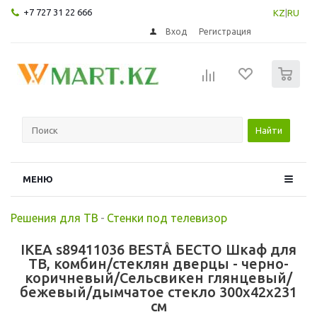
+7 727 31 22 666
KZ
|
RU
Вход
Регистрация
0
Найти
МЕНЮ
Решения для ТВ
-
Стенки под телевизор
IKEA s89411036 BESTÅ БЕСТО Шкаф для
ТВ, комбин/стеклян дверцы - черно-
коричневый/Сельсвикен глянцевый/
бежевый/дымчатое стекло 300x42x231
см