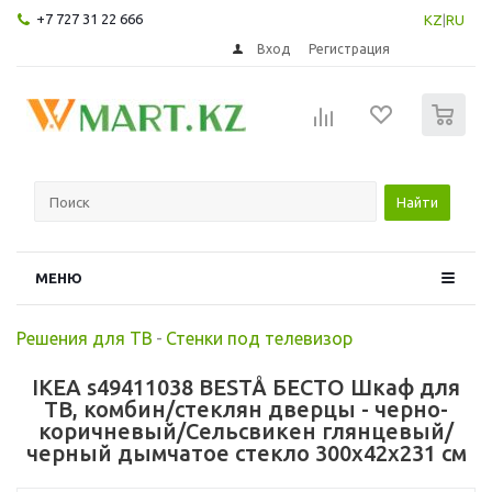
+7 727 31 22 666
KZ
|
RU
Вход
Регистрация
0
Найти
МЕНЮ
Решения для ТВ
-
Стенки под телевизор
IKEA s49411038 BESTÅ БЕСТО Шкаф для
ТВ, комбин/стеклян дверцы - черно-
коричневый/Сельсвикен глянцевый/
черный дымчатое стекло 300x42x231 см