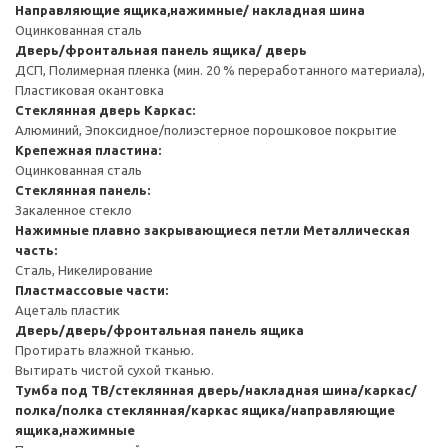
Направляющие ящика,нажимные/ накладная шина
Оцинкованная сталь
Дверь/фронтальная панель ящика/ дверь
ДСП, Полимерная пленка (мин. 20 % переработанного материала),
Пластиковая окантовка
Стеклянная дверь
Каркас:
Алюминий, Эпоксидное/полиэстерное порошковое покрытие
Крепежная пластина:
Оцинкованная сталь
Стеклянная панель:
Закаленное стекло
Нажимные плавно закрывающиеся петли
Металлическая
часть:
Сталь, Никелирование
Пластмассовые части:
Ацеталь пластик
Дверь/дверь/фронтальная панель ящика
Протирать влажной тканью.
Вытирать чистой сухой тканью.
Тумба под ТВ/стеклянная дверь/накладная шина/каркас/
полка/полка стеклянная/каркас ящика/направляющие
ящика,нажимные