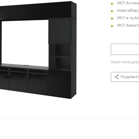
УЮТ Астан
Новосибирс
УЮТ в тц А
УЮТ Алмат
Наши менеджер
Поделит