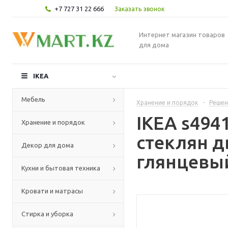
+7 727 31 22 666
Заказать звонок
Интернет магазин товаров
для дома
IKEA
Мебель
Хранение и порядок
-
Решен
IKEA s494
Хранение и порядок
стеклян д
Декор для дома
глянцевый
Кухни и бытовая техника
Кровати и матрасы
Стирка и уборка