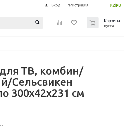
Вход
Регистрация
KZ
|
RU
0
Корзина
пуста
для ТВ, комбин/
ый/Сельсвикен
о 300x42x231 см
ии