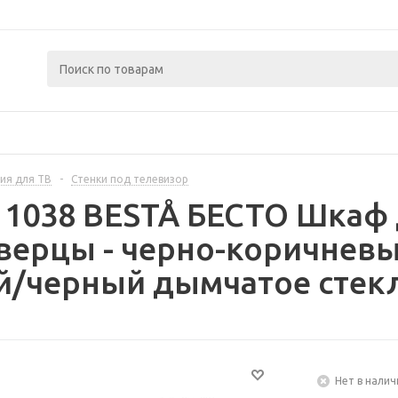
ия для ТВ
-
Стенки под телевизор
11038 BESTÅ БЕСТО Шкаф 
верцы - черно-коричнев
/черный дымчатое стекл
Нет в налич