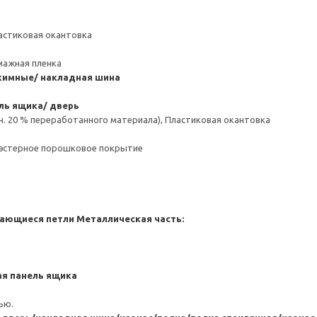
астиковая окантовка
мажная пленка
имные/ накладная шина
ль ящика/ дверь
н. 20 % переработанного материала), Пластиковая окантовка
иэстерное порошковое покрытие
ающиеся петли
Металлическая часть:
я панель ящика
ью.