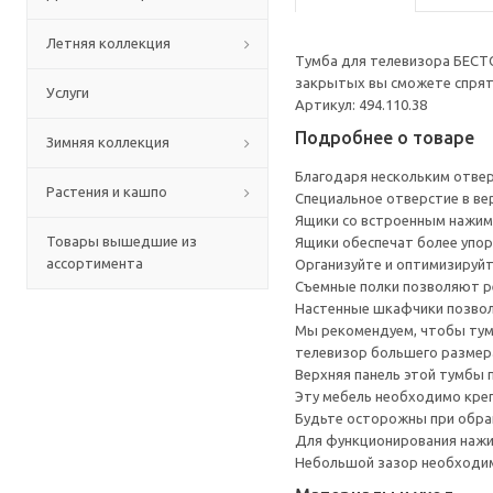
Летняя коллекция
Тумба для телевизора БЕСТ
закрытых вы сможете спрята
Услуги
Артикул: 494.110.38
Подробнее о товаре
Зимняя коллекция
Благодаря нескольким отверс
Растения и кашпо
Специальное отверстие в ве
Ящики со встроенным нажим
Товары вышедшие из
Ящики обеспечат более упор
ассортимента
Организуйте и оптимизируйт
Съемные полки позволяют р
Настенные шкафчики позвол
Мы рекомендуем, чтобы тумб
телевизор большего размера
Верхняя панель этой тумбы п
Эту мебель необходимо креп
Будьте осторожны при обращ
Для функционирования нажи
Небольшой зазор необходим 