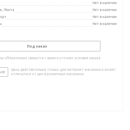
а
Нет в наличии
к, Лента
Нет в наличии
порт
Нет в наличии
ы
Нет в наличии
Под заказ
ы обязательно свяжутся с вами и уточнят условия заказа
Цена действительна только для интернет-магазина и может
ься
отличаться от цен в розничных магазинах