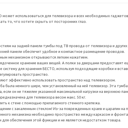
О может использоваться для телевизора и всех необходимых гаджето
ть то, что хотите скрыть от посторонних глаз.
тиям на задней панели тумбы под ТВ провода от телевизора и других ус
рхней панели обеспечит удобное и компактное размещение проводов.
ным механизмом открываются легким нажатием.
ядоченное хранение ваших вещей. А полки за дверцами предоставят е
е систему для хранения БЕСТО, используя подходящие коробки и встав
егулировать пространство.
яют эффективно использовать пространство над телевизором.
а была немного шире, чем установленный на ней телевизор. Эта тумб
, если он не тяжелее указанной максимальной нагрузки на верхнюю пан
редназначена для телевизора весом макс. 50 кг.
ить к стене с помощью прилагаемого стенного крепежа.
ении с закаленным стеклом! Из-за поврежденных краев и царапин на 
много механизма необходимо пространство между каркасом и фронта
для обеспечения этой функции и не является недостатком товара.