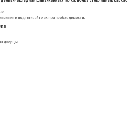
я дверь/накладная шина/каркас/полка/полка стеклянная/карк
ью.
репления и подтягивайте их при необходимости.
вке
ян дверцы