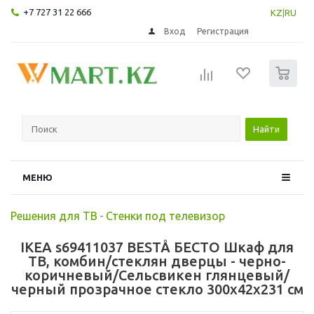
+7 727 31 22 666
KZ
|
RU
Вход
Регистрация
0
Найти
МЕНЮ
Решения для ТВ
-
Стенки под телевизор
IKEA s69411037 BESTÅ БЕСТО Шкаф для
ТВ, комбин/стеклян дверцы - черно-
коричневый/Сельсвикен глянцевый/
черный прозрачное стекло 300x42x231 см