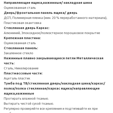
Направляющие ящика,нажимные/ накладная шина
Оцинкованная сталь
Дверь/фронтальная панель ящика/ дверь
ДСП, Полимерная пленка (мин. 20 % переработанного материала),
Пластиковая окантовка
Стеклянная дверь
Каркас:
Алюминий, Эпоксидное/полиэстерное порошковое покрытие
Крепежная пластина:
Оцинкованная сталь
Стеклянная панель:
Закаленное стекло
Нажимные плавно закрывающиеся петли
Металлическая
часть:
Сталь, Никелирование
Пластмассовые части:
Ацеталь пластик
Тумба под ТВ/стеклянная дверь/накладная шина/каркас/
полка/полка стеклянная/каркас ящика/направляющие
ящика,нажимные
Протирать влажной тканью.
Вытирать чистой сухой тканью.
Регулярно проверяйте все крепления и подтягивайте их при