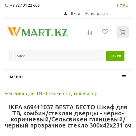
+7 727 31 22 666
KZ
|
RU
Вход
Регистрация
0
Найти
МЕНЮ
Решения для ТВ
-
Стенки под телевизор
IKEA s69411037 BESTÅ БЕСТО Шкаф для
ТВ, комбин/стеклян дверцы - черно-
коричневый/Сельсвикен глянцевый/
черный прозрачное стекло 300x42x231 см