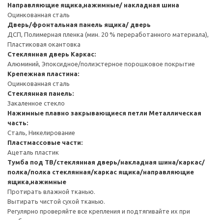
Направляющие ящика,нажимные/ накладная шина
Оцинкованная сталь
Дверь/фронтальная панель ящика/ дверь
ДСП, Полимерная пленка (мин. 20 % переработанного материала),
Пластиковая окантовка
Стеклянная дверь
Каркас:
Алюминий, Эпоксидное/полиэстерное порошковое покрытие
Крепежная пластина:
Оцинкованная сталь
Стеклянная панель:
Закаленное стекло
Нажимные плавно закрывающиеся петли
Металлическая
часть:
Сталь, Никелирование
Пластмассовые части:
Ацеталь пластик
Тумба под ТВ/стеклянная дверь/накладная шина/каркас/
полка/полка стеклянная/каркас ящика/направляющие
ящика,нажимные
Протирать влажной тканью.
Вытирать чистой сухой тканью.
Регулярно проверяйте все крепления и подтягивайте их при