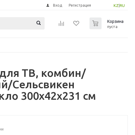
Вход
Регистрация
KZ
|
RU
0
Корзина
пуста
для ТВ, комбин/
ый/Сельсвикен
кло 300x42x231 см
ии