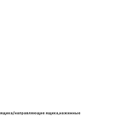
ас ящика/направляющие ящика,нажимные