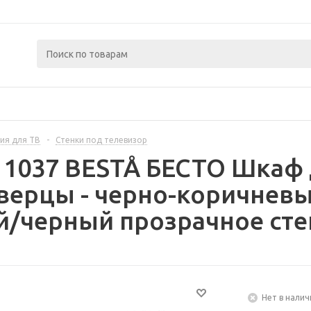
ия для ТВ
-
Стенки под телевизор
11037 BESTÅ БЕСТО Шкаф 
верцы - черно-коричнев
/черный прозрачное сте
Нет в налич