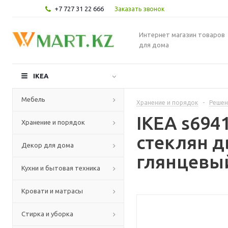
+7 727 31 22 666
Заказать звонок
Интернет магазин товаров
для дома
IKEA
Мебель
Хранение и порядок
-
Решен
IKEA s694
Хранение и порядок
стеклян д
Декор для дома
глянцевый
Кухни и бытовая техника
Кровати и матрасы
Стирка и уборка