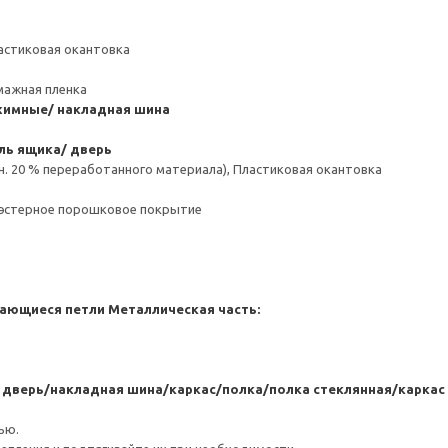
астиковая окантовка
мажная пленка
имные/ накладная шина
ль ящика/ дверь
н. 20 % переработанного материала), Пластиковая окантовка
иэстерное порошковое покрытие
ающиеся петли
Металлическая часть:
я дверь/накладная шина/каркас/полка/полка стеклянная/карк
ью.