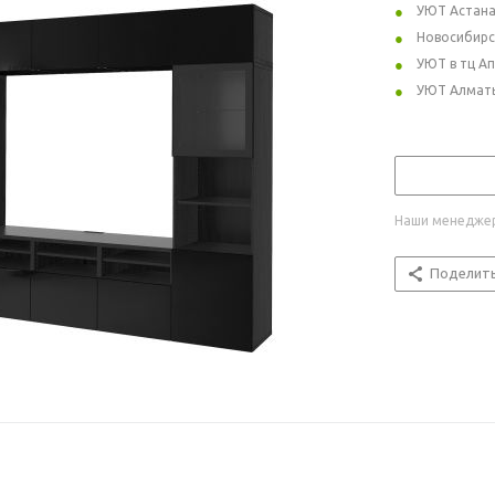
УЮТ Астан
Новосибирс
УЮТ в тц А
УЮТ Алмат
Наши менеджер
Поделит