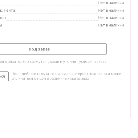
а
Нет в наличии
к, Лента
Нет в наличии
порт
Нет в наличии
ы
Нет в наличии
Под заказ
ы обязательно свяжутся с вами и уточнят условия заказа
Цена действительна только для интернет-магазина и может
ься
отличаться от цен в розничных магазинах