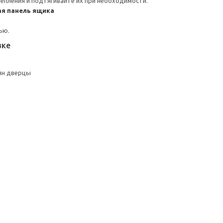
репления и подтягивайте их при необходимости.
я панель ящика
ью.
вке
ян дверцы