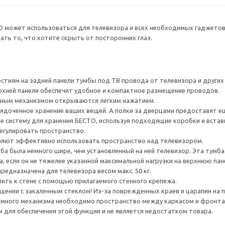
О может использоваться для телевизора и всех необходимых гаджето
ть то, что хотите скрыть от посторонних глаз.
тиям на задней панели тумбы под ТВ провода от телевизора и других ус
рхней панели обеспечит удобное и компактное размещение проводов.
ным механизмом открываются легким нажатием.
ядоченное хранение ваших вещей. А полки за дверцами предоставят е
е систему для хранения БЕСТО, используя подходящие коробки и встав
егулировать пространство.
яют эффективно использовать пространство над телевизором.
а была немного шире, чем установленный на ней телевизор. Эта тумб
, если он не тяжелее указанной максимальной нагрузки на верхнюю пан
редназначена для телевизора весом макс. 50 кг.
ить к стене с помощью прилагаемого стенного крепежа.
ении с закаленным стеклом! Из-за поврежденных краев и царапин на 
много механизма необходимо пространство между каркасом и фронта
для обеспечения этой функции и не является недостатком товара.