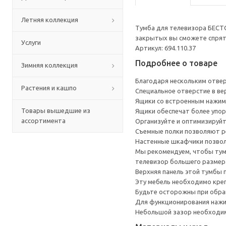
Летняя коллекция
Тумба для телевизора БЕСТ
закрытых вы сможете спрята
Услуги
Артикул: 694.110.37
Подробнее о товаре
Зимняя коллекция
Благодаря нескольким отверс
Растения и кашпо
Специальное отверстие в ве
Ящики со встроенным нажим
Товары вышедшие из
Ящики обеспечат более упор
ассортимента
Организуйте и оптимизируйт
Съемные полки позволяют р
Настенные шкафчики позвол
Мы рекомендуем, чтобы тумб
телевизор большего размера
Верхняя панель этой тумбы п
Эту мебель необходимо креп
Будьте осторожны при обращ
Для функционирования нажи
Небольшой зазор необходим 