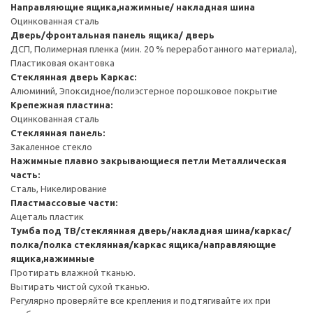
Направляющие ящика,нажимные/ накладная шина
Оцинкованная сталь
Дверь/фронтальная панель ящика/ дверь
ДСП, Полимерная пленка (мин. 20 % переработанного материала),
Пластиковая окантовка
Стеклянная дверь
Каркас:
Алюминий, Эпоксидное/полиэстерное порошковое покрытие
Крепежная пластина:
Оцинкованная сталь
Стеклянная панель:
Закаленное стекло
Нажимные плавно закрывающиеся петли
Металлическая
часть:
Сталь, Никелирование
Пластмассовые части:
Ацеталь пластик
Тумба под ТВ/стеклянная дверь/накладная шина/каркас/
полка/полка стеклянная/каркас ящика/направляющие
ящика,нажимные
Протирать влажной тканью.
Вытирать чистой сухой тканью.
Регулярно проверяйте все крепления и подтягивайте их при