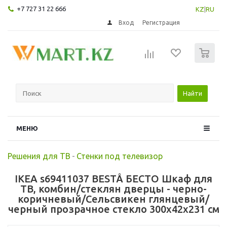
+7 727 31 22 666
KZ
|
RU
Вход
Регистрация
0
Найти
МЕНЮ
Решения для ТВ
-
Стенки под телевизор
IKEA s69411037 BESTÅ БЕСТО Шкаф для
ТВ, комбин/стеклян дверцы - черно-
коричневый/Сельсвикен глянцевый/
черный прозрачное стекло 300x42x231 см