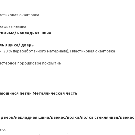
астиковая окантовка
мажная пленка
имные/ накладная шина
ль ящика/ дверь
н. 20 % переработанного материала), Пластиковая окантовка
иэстерное порошковое покрытие
ающиеся петли
Металлическая часть:
я дверь/накладная шина/каркас/полка/полка стеклянная/карк
ью.