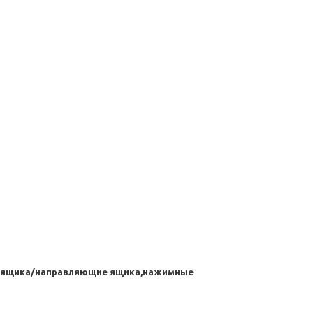
ас ящика/направляющие ящика,нажимные