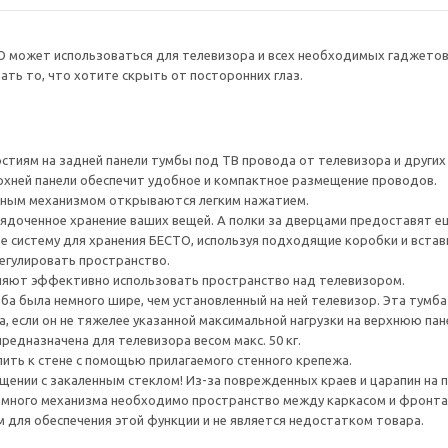
О может использоваться для телевизора и всех необходимых гаджето
ть то, что хотите скрыть от посторонних глаз.
тиям на задней панели тумбы под ТВ провода от телевизора и других ус
рхней панели обеспечит удобное и компактное размещение проводов.
ным механизмом открываются легким нажатием.
ядоченное хранение ваших вещей. А полки за дверцами предоставят е
е систему для хранения БЕСТО, используя подходящие коробки и встав
егулировать пространство.
яют эффективно использовать пространство над телевизором.
а была немного шире, чем установленный на ней телевизор. Эта тумб
, если он не тяжелее указанной максимальной нагрузки на верхнюю пан
редназначена для телевизора весом макс. 50 кг.
ить к стене с помощью прилагаемого стенного крепежа.
ении с закаленным стеклом! Из-за поврежденных краев и царапин на 
много механизма необходимо пространство между каркасом и фронта
для обеспечения этой функции и не является недостатком товара.