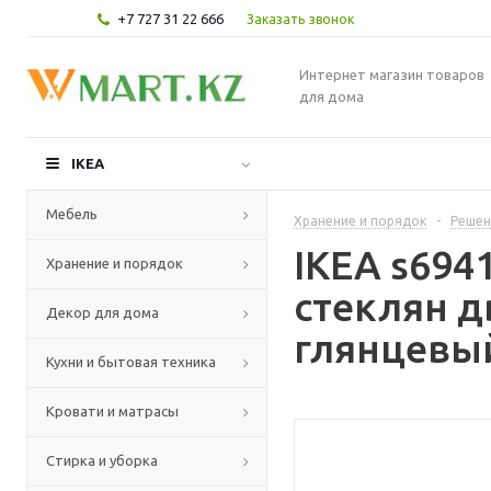
+7 727 31 22 666
Заказать звонок
Интернет магазин товаров
для дома
IKEA
Мебель
Хранение и порядок
-
Решен
IKEA s694
Хранение и порядок
стеклян д
Декор для дома
глянцевый
Кухни и бытовая техника
Кровати и матрасы
Стирка и уборка