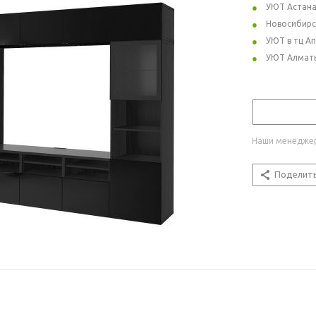
УЮТ Астан
Новосибирс
УЮТ в тц А
УЮТ Алмат
Наши менеджер
Поделит