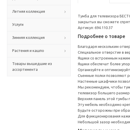
Летняя коллекция
Тумба для телевизора БЕСТ
закрытых вы сможете спрята
Услуги
Артикул: 694.110.37
Подробнее о товаре
Зимняя коллекция
Благодаря нескольким отверс
Растения и кашпо
Специальное отверстие в ве
Ящики со встроенным нажим
Товары вышедшие из
Ящики обеспечат более упор
ассортимента
Организуйте и оптимизируйт
Съемные полки позволяют р
Настенные шкафчики позвол
Мы рекомендуем, чтобы тумб
телевизор большего размера
Верхняя панель этой тумбы п
Эту мебель необходимо креп
Будьте осторожны при обращ
Для функционирования нажи
Небольшой зазор необходим 