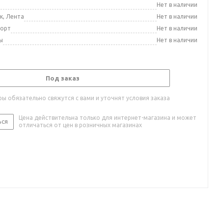
а
Нет в наличии
к, Лента
Нет в наличии
порт
Нет в наличии
ы
Нет в наличии
Под заказ
ы обязательно свяжутся с вами и уточнят условия заказа
Цена действительна только для интернет-магазина и может
ься
отличаться от цен в розничных магазинах