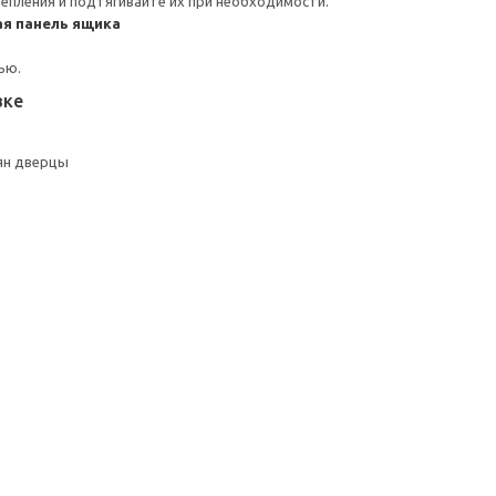
репления и подтягивайте их при необходимости.
я панель ящика
ью.
вке
ян дверцы