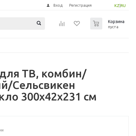
Вход
Регистрация
KZ
|
RU
0
Корзина
пуста
для ТВ, комбин/
ый/Сельсвикен
кло 300x42x231 см
ии