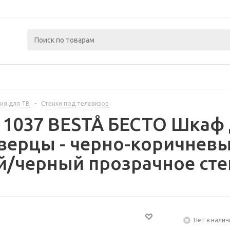
ия для ТВ
-
Стенки под телевизор
11037 BESTÅ БЕСТО Шкаф 
верцы - черно-коричнев
/черный прозрачное сте
Нет в налич