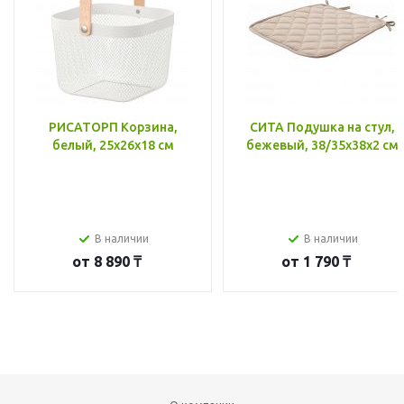
РИСАТОРП Корзина,
СИТА Подушка на стул,
белый, 25x26x18 см
бежевый, 38/35x38x2 см
В наличии
В наличии
от
8 890 ₸
от
1 790 ₸