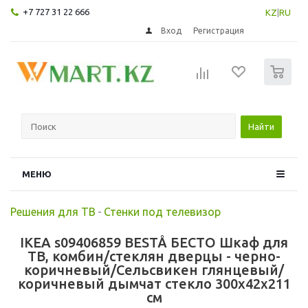
+7 727 31 22 666
KZ
|
RU
Вход
Регистрация
0
Найти
МЕНЮ
Решения для ТВ
-
Стенки под телевизор
IKEA s09406859 BESTÅ БЕСТО Шкаф для
ТВ, комбин/стеклян дверцы - черно-
коричневый/Сельсвикен глянцевый/
коричневый дымчат стекло 300x42x211
см