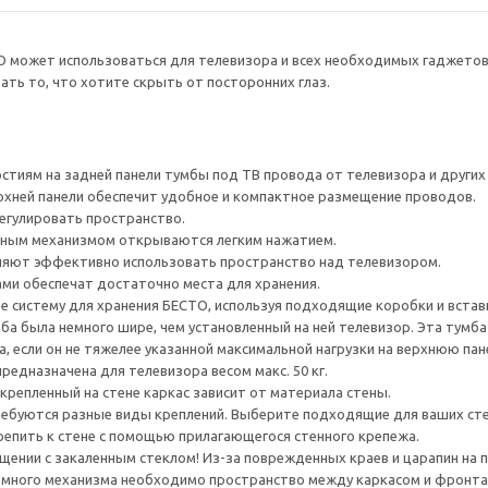
О может использоваться для телевизора и всех необходимых гаджето
ть то, что хотите скрыть от посторонних глаз.
тиям на задней панели тумбы под ТВ провода от телевизора и других ус
рхней панели обеспечит удобное и компактное размещение проводов.
егулировать пространство.
ным механизмом открываются легким нажатием.
яют эффективно использовать пространство над телевизором.
ами обеспечат достаточно места для хранения.
е систему для хранения БЕСТО, используя подходящие коробки и встав
а была немного шире, чем установленный на ней телевизор. Эта тумб
, если он не тяжелее указанной максимальной нагрузки на верхнюю пан
редназначена для телевизора весом макс. 50 кг.
крепленный на стене каркас зависит от материала стены.
ребуются разные виды креплений. Выберите подходящие для ваших стен 
епить к стене с помощью прилагающегося стенного крепежа.
ении с закаленным стеклом! Из-за поврежденных краев и царапин на 
много механизма необходимо пространство между каркасом и фронта