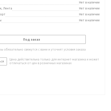
а
Нет в наличии
к, Лента
Нет в наличии
порт
Нет в наличии
ы
Нет в наличии
Под заказ
ы обязательно свяжутся с вами и уточнят условия заказа
Цена действительна только для интернет-магазина и может
ься
отличаться от цен в розничных магазинах