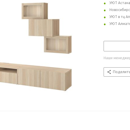
УЮТ Астан
Новосибирс
УЮТ в тц А
УЮТ Алмат
Наши менеджер
Поделит