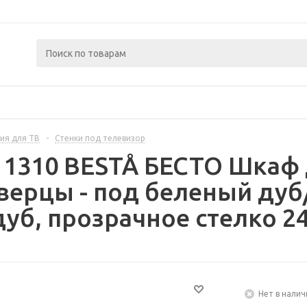
ия для ТВ
-
Стенки под телевизор
11310 BESTÅ БЕСТО Шкаф 
верцы - под беленый ду
уб, прозрачное стелко 2
Нет в налич