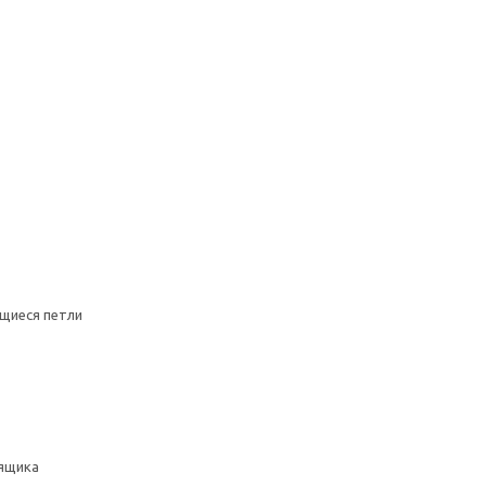
щиеся петли
ящика