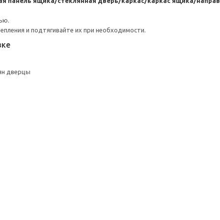
ая панель ящика/стеклянная дверь/каркас/каркас ящика/напр
ью.
репления и подтягивайте их при необходимости.
вке
ян дверцы