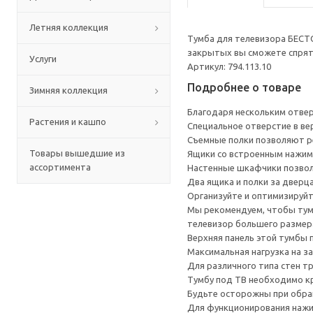
Летняя коллекция
Тумба для телевизора БЕСТ
закрытых вы сможете спрята
Услуги
Артикул: 794.113.10
Подробнее о товаре
Зимняя коллекция
Благодаря нескольким отверс
Растения и кашпо
Специальное отверстие в ве
Съемные полки позволяют р
Товары вышедшие из
Ящики со встроенным нажим
ассортимента
Настенные шкафчики позвол
Два ящика и полки за дверц
Организуйте и оптимизируйт
Мы рекомендуем, чтобы тумб
телевизор большего размера
Верхняя панель этой тумбы п
Максимальная нагрузка на за
Для различного типа стен т
Тумбу под ТВ необходимо кр
Будьте осторожны при обращ
Для функционирования нажи