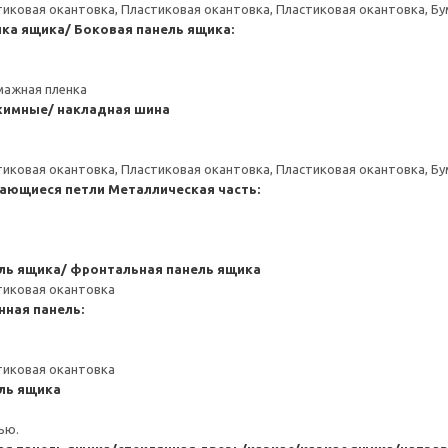
тиковая окантовка, Пластиковая окантовка, Пластиковая окантовка, Б
нка ящика/ Боковая панель ящика:
мажная пленка
имные/ накладная шина
тиковая окантовка, Пластиковая окантовка, Пластиковая окантовка, Б
ающиеся петли
Металлическая часть:
ль ящика/ фронтальная панель ящика
тиковая окантовка
нная панель:
тиковая окантовка
ль ящика
ью.