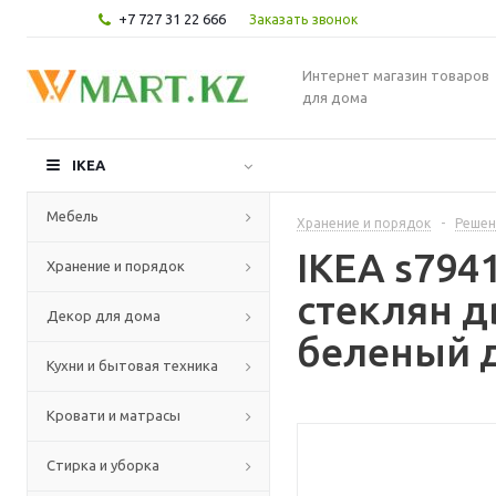
+7 727 31 22 666
Заказать звонок
Интернет магазин товаров
для дома
IKEA
Мебель
Хранение и порядок
-
Решен
IKEA s794
Хранение и порядок
стеклян д
Декор для дома
беленый д
Кухни и бытовая техника
Кровати и матрасы
Стирка и уборка