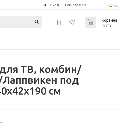
Вход
Регистрация
KZ
|
RU
0
Корзина
пуста
для ТВ, комбин/
б/Лаппвикен под
40x42x190 см
ии