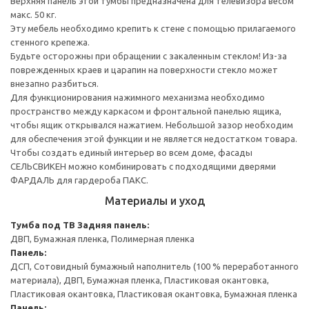
Верхняя панель этой тумбы предназначена для телевизора весом
макс. 50 кг.
Эту мебель необходимо крепить к стене с помощью прилагаемого
стенного крепежа.
Будьте осторожны при обращении с закаленным стеклом! Из-за
поврежденных краев и царапин на поверхности стекло может
внезапно разбиться.
Для функционирования нажимного механизма необходимо
пространство между каркасом и фронтальной панелью ящика,
чтобы ящик открывался нажатием. Небольшой зазор необходим
для обеспечения этой функции и не является недостатком товара.
Чтобы создать единый интерьер во всем доме, фасады
СЕЛЬСВИКЕН можно комбинировать с подходящими дверями
ФАРДАЛЬ для гардероба ПАКС.
Материалы и уход
Тумба под ТВ
Задняя панель:
ДВП, Бумажная пленка, Полимерная пленка
Панель:
ДСП, Сотовидный бумажный наполнитель (100 % переработанного
материала), ДВП, Бумажная пленка, Пластиковая окантовка,
Пластиковая окантовка, Пластиковая окантовка, Бумажная пленка
Панель: