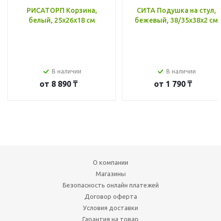
РИСАТОРП Корзина,
СИТА Подушка на стул,
белый, 25x26x18 см
бежевый, 38/35x38x2 см
В наличии
В наличии
от
8 890 ₸
от
1 790 ₸
О компании
Магазины
Безопасность онлайн платежей
Договор оферта
Условия доставки
Гарантия на товар