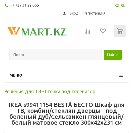
+7 727 31 22 666
KZ
|
RU
Вход
Регистрация
0
Найти
МЕНЮ
Решения для ТВ
-
Стенки под телевизор
IKEA s99411154 BESTÅ БЕСТО Шкаф для
ТВ, комбин/стеклян дверцы - под
беленый дуб/Сельсвикен глянцевый/
белый матовое стекло 300x42x231 см