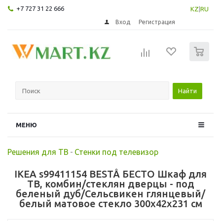
+7 727 31 22 666
KZ
|
RU
Вход
Регистрация
0
Найти
МЕНЮ
Решения для ТВ
-
Стенки под телевизор
IKEA s99411154 BESTÅ БЕСТО Шкаф для
ТВ, комбин/стеклян дверцы - под
беленый дуб/Сельсвикен глянцевый/
белый матовое стекло 300x42x231 см