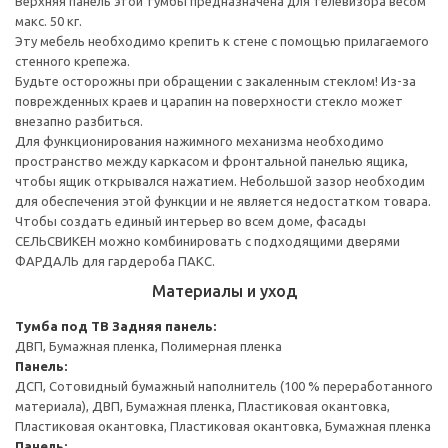
Верхняя панель этой тумбы предназначена для телевизора весом
макс. 50 кг.
Эту мебель необходимо крепить к стене с помощью прилагаемого
стенного крепежа.
Будьте осторожны при обращении с закаленным стеклом! Из-за
поврежденных краев и царапин на поверхности стекло может
внезапно разбиться.
Для функционирования нажимного механизма необходимо
пространство между каркасом и фронтальной панелью ящика,
чтобы ящик открывался нажатием. Небольшой зазор необходим
для обеспечения этой функции и не является недостатком товара.
Чтобы создать единый интерьер во всем доме, фасады
СЕЛЬСВИКЕН можно комбинировать с подходящими дверями
ФАРДАЛЬ для гардероба ПАКС.
Материалы и уход
Тумба под ТВ
Задняя панель:
ДВП, Бумажная пленка, Полимерная пленка
Панель:
ДСП, Сотовидный бумажный наполнитель (100 % переработанного
материала), ДВП, Бумажная пленка, Пластиковая окантовка,
Пластиковая окантовка, Пластиковая окантовка, Бумажная пленка
Панель: