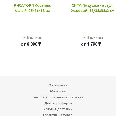
РИСАТОРП Корзина,
СИТА Подушка на стул,
белый, 25x26x18 см
бежевый, 38/35x38x2 см
В наличии
В наличии
от
8 890 ₸
от
1 790 ₸
О компании
Магазины
Безопасность онлайн платежей
Договор оферта
Условия доставки
Гарантия на товар