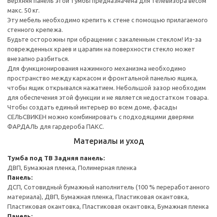
Верхняя панель этой тумбы предназначена для телевизора весом
макс. 50 кг.
Эту мебель необходимо крепить к стене с помощью прилагаемого
стенного крепежа.
Будьте осторожны при обращении с закаленным стеклом! Из-за
поврежденных краев и царапин на поверхности стекло может
внезапно разбиться.
Для функционирования нажимного механизма необходимо
пространство между каркасом и фронтальной панелью ящика,
чтобы ящик открывался нажатием. Небольшой зазор необходим
для обеспечения этой функции и не является недостатком товара.
Чтобы создать единый интерьер во всем доме, фасады
СЕЛЬСВИКЕН можно комбинировать с подходящими дверями
ФАРДАЛЬ для гардероба ПАКС.
Материалы и уход
Тумба под ТВ
Задняя панель:
ДВП, Бумажная пленка, Полимерная пленка
Панель:
ДСП, Сотовидный бумажный наполнитель (100 % переработанного
материала), ДВП, Бумажная пленка, Пластиковая окантовка,
Пластиковая окантовка, Пластиковая окантовка, Бумажная пленка
Панель: