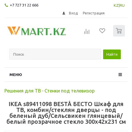
+7 727 31 22 666
KZ
|
RU
Вход
Регистрация
0
Найти
МЕНЮ
Решения для ТВ
-
Стенки под телевизор
IKEA s89411098 BESTÅ БЕСТО Шкаф для
ТВ, комбин/стеклян дверцы - под
беленый дуб/Сельсвикен глянцевый/
белый прозрачное стекло 300x42x231 см