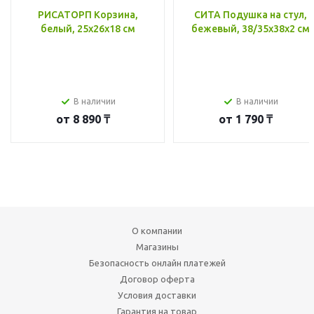
РИСАТОРП Корзина,
СИТА Подушка на стул,
белый, 25x26x18 см
бежевый, 38/35x38x2 см
В наличии
В наличии
от
8 890 ₸
от
1 790 ₸
О компании
Магазины
Безопасность онлайн платежей
Договор оферта
Условия доставки
Гарантия на товар