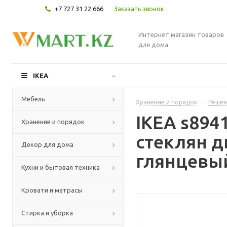
+7 727 31 22 666
Заказать звонок
Интернет магазин товаров
для дома
IKEA
Мебель
Хранение и порядок
-
Решен
IKEA s894
Хранение и порядок
стеклян д
Декор для дома
глянцевый
Кухни и бытовая техника
Кровати и матрасы
Стирка и уборка