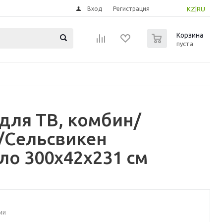
Вход
Регистрация
KZ
|
RU
0
Корзина
пуста
для ТВ, комбин/
б/Сельсвикен
ло 300x42x231 см
ии