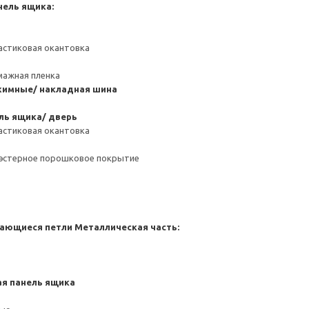
нель ящика:
астиковая окантовка
мажная пленка
имные/ накладная шина
ль ящика/ дверь
астиковая окантовка
иэстерное порошковое покрытие
ающиеся петли
Металлическая часть:
я панель ящика