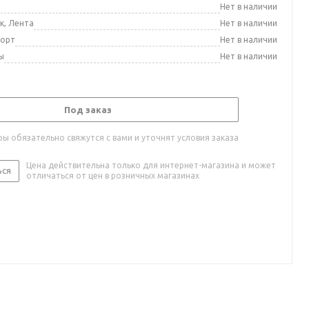
а
Нет в наличии
к, Лента
Нет в наличии
порт
Нет в наличии
ы
Нет в наличии
Под заказ
ы обязательно свяжутся с вами и уточнят условия заказа
Цена действительна только для интернет-магазина и может
ься
отличаться от цен в розничных магазинах