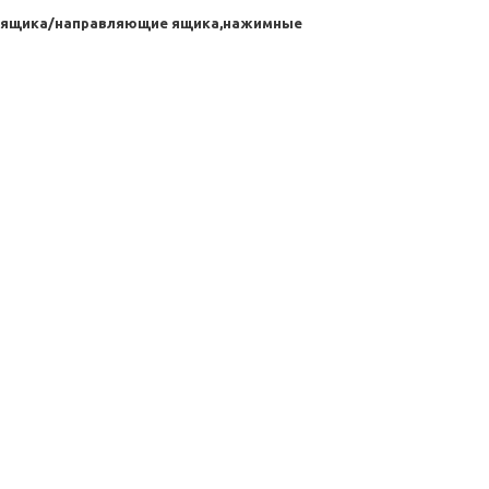
ас ящика/направляющие ящика,нажимные