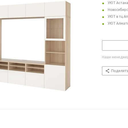
УЮТ Астан
Новосибирс
УЮТ в тц А
УЮТ Алмат
Наши менеджер
Поделит