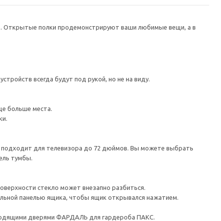
в. Открытые полки продемонстрируют ваши любимые вещи, а в
тройств всегда будут под рукой, но не на виду.
ще больше места.
ки.
а подходит для телевизора до 72 дюймов. Вы можете выбрать
ель тумбы.
поверхности стекло может внезапно разбиться.
льной панелью ящика, чтобы ящик открывался нажатием.
ходящими дверями ФАРДАЛЬ для гардероба ПАКС.