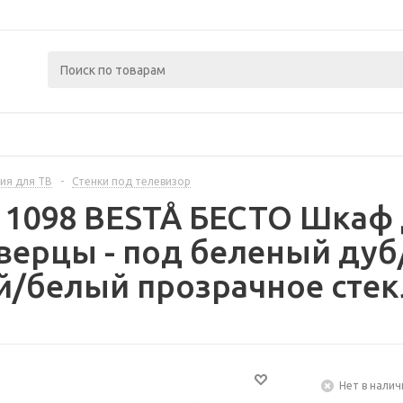
ия для ТВ
-
Стенки под телевизор
11098 BESTÅ БЕСТО Шкаф 
верцы - под беленый ду
/белый прозрачное стек
Нет в налич