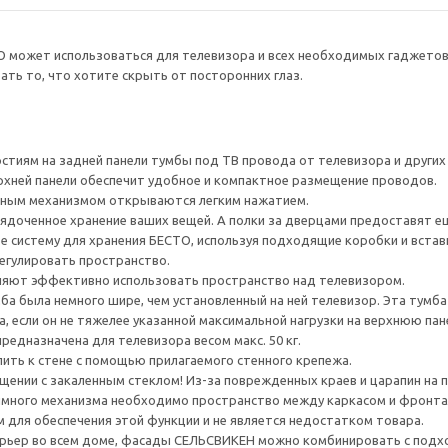
О может использоваться для телевизора и всех необходимых гаджето
ть то, что хотите скрыть от посторонних глаз.
тиям на задней панели тумбы под ТВ провода от телевизора и других ус
рхней панели обеспечит удобное и компактное размещение проводов.
ным механизмом открываются легким нажатием.
ядоченное хранение ваших вещей. А полки за дверцами предоставят е
е систему для хранения БЕСТО, используя подходящие коробки и встав
егулировать пространство.
яют эффективно использовать пространство над телевизором.
а была немного шире, чем установленный на ней телевизор. Эта тумб
, если он не тяжелее указанной максимальной нагрузки на верхнюю пан
редназначена для телевизора весом макс. 50 кг.
ить к стене с помощью прилагаемого стенного крепежа.
ении с закаленным стеклом! Из-за поврежденных краев и царапин на 
много механизма необходимо пространство между каркасом и фронта
для обеспечения этой функции и не является недостатком товара.
рьер во всем доме, фасады СЕЛЬСВИКЕН можно комбинировать с под