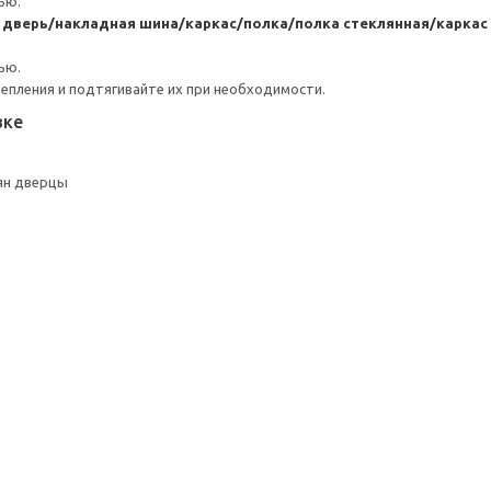
ью.
я дверь/накладная шина/каркас/полка/полка стеклянная/карк
ью.
репления и подтягивайте их при необходимости.
вке
ян дверцы