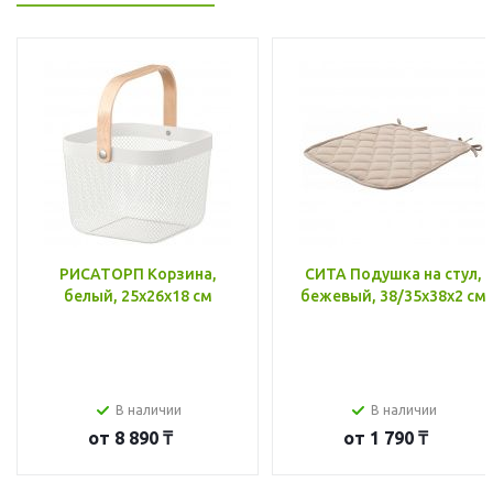
РИСАТОРП Корзина,
СИТА Подушка на стул,
белый, 25x26x18 см
бежевый, 38/35x38x2 см
В наличии
В наличии
от
8 890 ₸
от
1 790 ₸