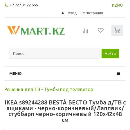
+7 727 31 22 666
KZ
|
RU
Вход
Регистрация
0
Найти
МЕНЮ
Решения для ТВ
-
Тумбы под телевизор
IKEA s89244288 BESTÅ БЕСТО Тумба д/ТВ с
ящиками - черно-коричневый/Лаппвик/
стуббарп черно-коричневый 120x42x48
см