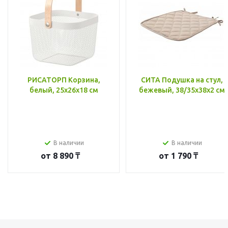
РИСАТОРП Корзина,
СИТА Подушка на стул,
белый, 25x26x18 см
бежевый, 38/35x38x2 см
В наличии
В наличии
от
8 890 ₸
от
1 790 ₸