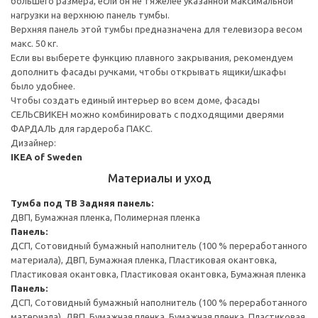
большего размера, если он не тяжелее указанной максимальной
нагрузки на верхнюю панель тумбы.
Верхняя панель этой тумбы предназначена для телевизора весом
макс. 50 кг.
Если вы выберете функцию плавного закрывания, рекомендуем
дополнить фасады ручками, чтобы открывать ящики/шкафы
было удобнее.
Чтобы создать единый интерьер во всем доме, фасады
СЕЛЬСВИКЕН можно комбинировать с подходящими дверями
ФАРДАЛЬ для гардероба ПАКС.
Дизайнер:
IKEA of Sweden
Материалы и уход
Тумба под ТВ
Задняя панель:
ДВП, Бумажная пленка, Полимерная пленка
Панель:
ДСП, Сотовидный бумажный наполнитель (100 % переработанного
материала), ДВП, Бумажная пленка, Пластиковая окантовка,
Пластиковая окантовка, Пластиковая окантовка, Бумажная пленка
Панель:
ДСП, Сотовидный бумажный наполнитель (100 % переработанного
материала), ДВП, Бумажная пленка, Бумажная пленка, Пластиковая