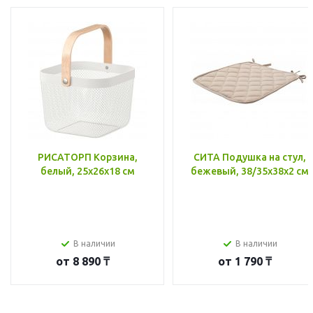
РИСАТОРП Корзина,
СИТА Подушка на стул,
белый, 25x26x18 см
бежевый, 38/35x38x2 см
В наличии
В наличии
от
8 890 ₸
от
1 790 ₸