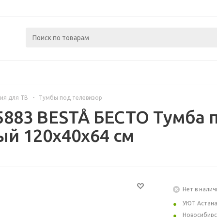
ия для ТВ
-
Тумбы под телевизор
5883 BESTÅ БЕСТО Тумба п
й 120x40x64 см
Нет в налич
УЮТ Астан
Новосибирс