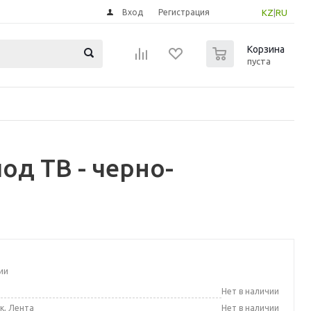
Вход
Регистрация
KZ
|
RU
0
Корзина
пуста
од ТВ - черно-
ии
а
Нет в наличии
к, Лента
Нет в наличии