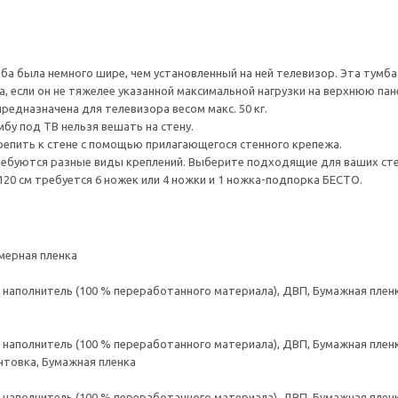
а была немного шире, чем установленный на ней телевизор. Эта тумб
, если он не тяжелее указанной максимальной нагрузки на верхнюю пан
редназначена для телевизора весом макс. 50 кг.
мбу под ТВ нельзя вешать на стену.
епить к стене с помощью прилагающегося стенного крепежа.
ребуются разные виды креплений. Выберите подходящие для ваших стен 
20 см требуется 6 ножек или 4 ножки и 1 ножка-подпорка БЕСТО.
мерная пленка
аполнитель (100 % переработанного материала), ДВП, Бумажная пленк
аполнитель (100 % переработанного материала), ДВП, Бумажная пленк
нтовка, Бумажная пленка
аполнитель (100 % переработанного материала), ДВП, Бумажная пленк