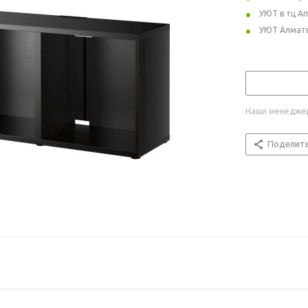
УЮТ в тц А
УЮТ Алмат
Наши менеджер
Поделит