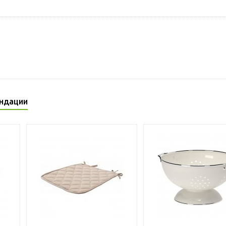
ндации