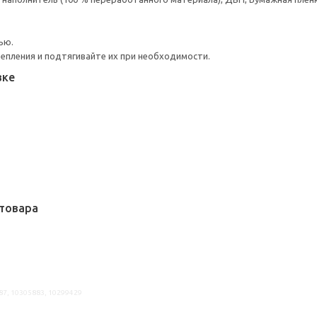
ью.
репления и подтягивайте их при необходимости.
вке
товара
87, 10305883, 10299429