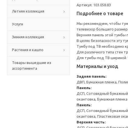
Артикул: 103.058.83
Летняя коллекция
Подробнее о товаре
Мы рекомендуем, чтобы тумб
Услуги
телевизор большего размера
Верхняя панель этой тумбы п
Зимняя коллекция
В целях безопасности эту ту
Тумбу под ТВ необходимо кр
Растения и кашпо
Для различного типа стен т
Для тумбы под ТВ шириной 1
Товары вышедшие из
Материалы и уход
ассортимента
Задняя панель:
ДВП, Бумажная пленка, Поли
Панель:
ДСП, Сотовидный бумажный н
окантовка, Бумажная пленка
Панель:
ДСП, Сотовидный бумажный н
окантовка, Пластиковая ока
Верхняя часть:
ДСП, Сотовидный бумажный н