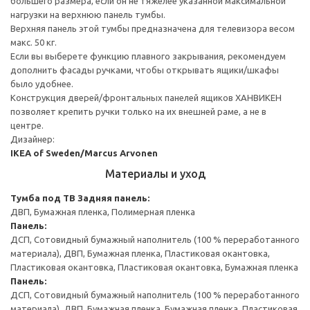
большего размера, если он не тяжелее указанной максимальной
нагрузки на верхнюю панель тумбы.
Верхняя панель этой тумбы предназначена для телевизора весом
макс. 50 кг.
Если вы выберете функцию плавного закрывания, рекомендуем
дополнить фасады ручками, чтобы открывать ящики/шкафы
было удобнее.
Конструкция дверей/фронтальных панелей ящиков ХАНВИКЕН
позволяет крепить ручки только на их внешней раме, а не в
центре.
Дизайнер:
IKEA of Sweden/Marcus Arvonen
Материалы и уход
Тумба под ТВ
Задняя панель:
ДВП, Бумажная пленка, Полимерная пленка
Панель:
ДСП, Сотовидный бумажный наполнитель (100 % переработанного
материала), ДВП, Бумажная пленка, Пластиковая окантовка,
Пластиковая окантовка, Пластиковая окантовка, Бумажная пленка
Панель:
ДСП, Сотовидный бумажный наполнитель (100 % переработанного
материала), ДВП, Бумажная пленка, Бумажная пленка, Пластиковая