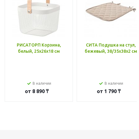
РИСАТОРП Корзина,
СИТА Подушка на стул,
белый, 25x26x18 см
бежевый, 38/35x38x2 см
В наличии
В наличии
от
8 890 ₸
от
1 790 ₸