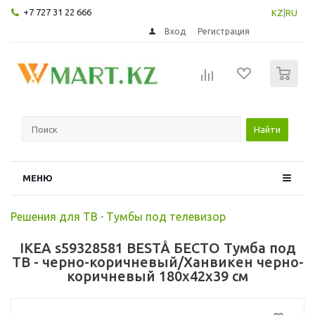
+7 727 31 22 666
KZ
|
RU
Вход
Регистрация
0
Найти
МЕНЮ
Решения для ТВ
-
Тумбы под телевизор
IKEA s59328581 BESTÅ БЕСТО Тумба под
ТВ - черно-коричневый/Ханвикен черно-
коричневый 180x42x39 см