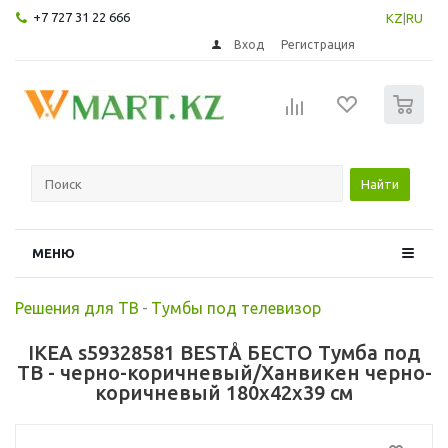
+7 727 31 22 666
KZ
|
RU
Вход
Регистрация
0
Найти
МЕНЮ
Решения для ТВ
-
Тумбы под телевизор
IKEA s59328581 BESTÅ БЕСТО Тумба под
ТВ - черно-коричневый/Ханвикен черно-
коричневый 180x42x39 см