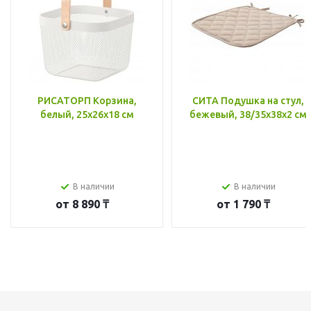
РИСАТОРП Корзина,
СИТА Подушка на стул,
белый, 25x26x18 см
бежевый, 38/35x38x2 см
В наличии
В наличии
от
8 890 ₸
от
1 790 ₸