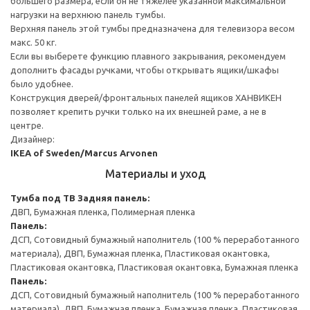
большего размера, если он не тяжелее указанной максимальной
нагрузки на верхнюю панель тумбы.
Верхняя панель этой тумбы предназначена для телевизора весом
макс. 50 кг.
Если вы выберете функцию плавного закрывания, рекомендуем
дополнить фасады ручками, чтобы открывать ящики/шкафы
было удобнее.
Конструкция дверей/фронтальных панелей ящиков ХАНВИКЕН
позволяет крепить ручки только на их внешней раме, а не в
центре.
Дизайнер:
IKEA of Sweden/Marcus Arvonen
Материалы и уход
Тумба под ТВ
Задняя панель:
ДВП, Бумажная пленка, Полимерная пленка
Панель:
ДСП, Сотовидный бумажный наполнитель (100 % переработанного
материала), ДВП, Бумажная пленка, Пластиковая окантовка,
Пластиковая окантовка, Пластиковая окантовка, Бумажная пленка
Панель:
ДСП, Сотовидный бумажный наполнитель (100 % переработанного
материала), ДВП, Бумажная пленка, Бумажная пленка, Пластиковая