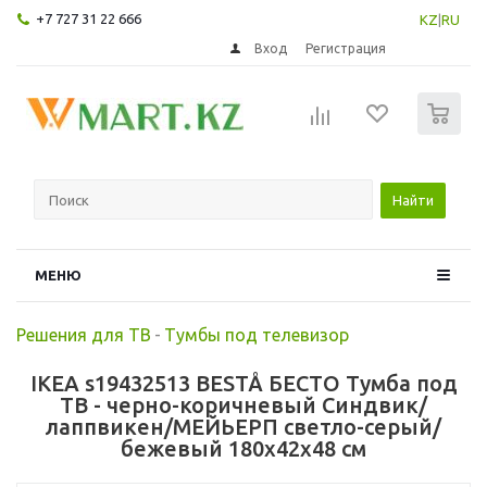
+7 727 31 22 666
KZ
|
RU
Вход
Регистрация
0
Найти
МЕНЮ
Решения для ТВ
-
Тумбы под телевизор
IKEA s19432513 BESTÅ БЕСТО Тумба под
ТВ - черно-коричневый Синдвик/
лаппвикен/МЕЙЬЕРП светло-серый/
бежевый 180x42x48 см