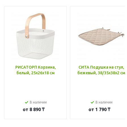
РИСАТОРП Корзина,
СИТА Подушка на стул,
белый, 25x26x18 см
бежевый, 38/35x38x2 см
В наличии
В наличии
от
8 890 ₸
от
1 790 ₸