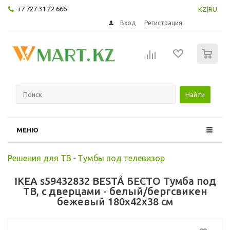
+7 727 31 22 666
KZ
|
RU
Вход
Регистрация
0
Найти
МЕНЮ
Решения для ТВ
-
Тумбы под телевизор
IKEA s59432832 BESTÅ БЕСТО Тумба под
ТВ, с дверцами - белый/бергсвикен
бежевый 180x42x38 см