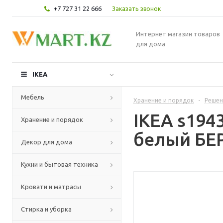
+7 727 31 22 666
Заказать звонок
Интернет магазин товаров
для дома
IKEA
Мебель
Хранение и порядок
-
Решен
IKEA s194
Хранение и порядок
белый БЕ
Декор для дома
Кухни и бытовая техника
Кровати и матрасы
Стирка и уборка