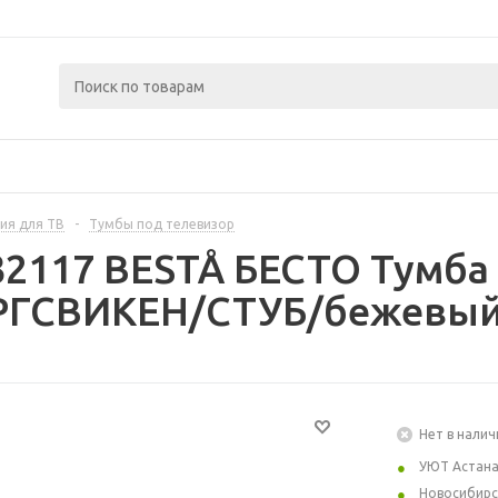
ия для ТВ
-
Тумбы под телевизор
32117 BESTÅ БЕСТО Тумба 
РГСВИКЕН/СТУБ/бежевый 
Нет в налич
УЮТ Астан
Новосибирс