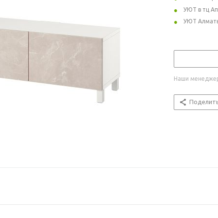
УЮТ в тц А
УЮТ Алмат
Наши менеджер
Поделит