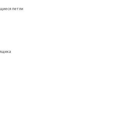
щиеся петли
ящика