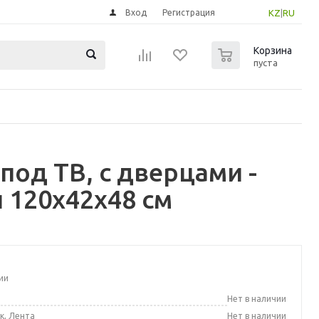
Вход
Регистрация
KZ
|
RU
0
Корзина
пуста
под ТВ, с дверцами -
120x42x48 см
ии
а
Нет в наличии
к, Лента
Нет в наличии