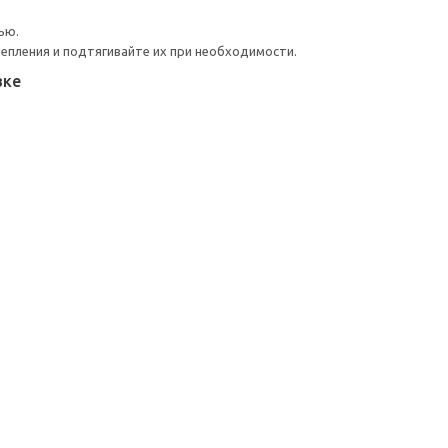
ью.
репления и подтягивайте их при необходимости.
вке