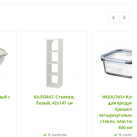
лый с
КАЛЛАКС Стеллаж,
ИКЕА/365+ Конт
белый, 42x147 см
для продукто
крышкой,
четырехугольной
стекло, пластик 
600 мл
В наличии
В наличи