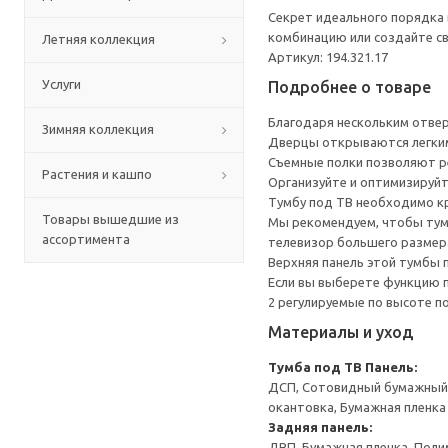
Секрет идеального порядка 
комбинацию или создайте св
Летняя коллекция
Артикул: 194.321.17
Услуги
Подробнее о товаре
Благодаря нескольким отверс
Зимняя коллекция
Дверцы открываются легким
Съемные полки позволяют р
Растения и кашпо
Организуйте и оптимизируйт
Тумбу под ТВ необходимо кр
Товары вышедшие из
Мы рекомендуем, чтобы тумб
ассортимента
телевизор большего размера
Верхняя панель этой тумбы п
Если вы выберете функцию 
2 регулируемые по высоте п
Материалы и уход
Тумба под ТВ
Панель:
ДСП, Сотовидный бумажный н
окантовка, Бумажная пленка
Задняя панель:
ДВП, Бумажная пленка, Поли