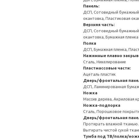
Панель:
ДСП, Сотовидный бумажный н
окантовка, Пластиковая ока
Верхняя часть:
ДСП, Сотовидный бумажный н
окантовка, Бумажная пленка
Полка
ДСП, Бумажная пленка, Плас
Нажимные плавно закрыв
Сталь, Никелирование
Пластмассовые части:
Ацеталь пластик
Дверь/фронтальная пане
ДСП, Ламинированная бумаж
Ножка
Массив дерева, Акриловая к
Ножка-подпорка
Сталь, Порошковое покрыт
Дверь/фронтальная пане
Протирать влажной тканью.
Вытирать чистой сухой ткан
Тумба под ТВ/полка/нож