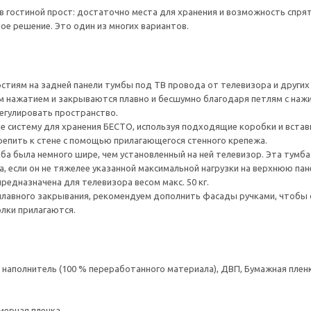
в гостиной прост: достаточно места для хранения и возможность спр
ое решение. Это один из многих вариантов.
тиям на задней панели тумбы под ТВ провода от телевизора и других ус
 нажатием и закрываются плавно и бесшумно благодаря петлям с наж
егулировать пространство.
е систему для хранения БЕСТО, используя подходящие коробки и встав
епить к стене с помощью прилагающегося стенного крепежа.
а была немного шире, чем установленный на ней телевизор. Эта тумб
, если он не тяжелее указанной максимальной нагрузки на верхнюю пан
редназначена для телевизора весом макс. 50 кг.
плавного закрывания, рекомендуем дополнить фасады ручками, чтоб
олки прилагаются.
аполнитель (100 % переработанного материала), ДВП, Бумажная пленк
мерная пленка