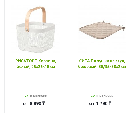
РИСАТОРП Корзина,
СИТА Подушка на стул,
белый, 25x26x18 см
бежевый, 38/35x38x2 см
В наличии
В наличии
от
8 890 ₸
от
1 790 ₸