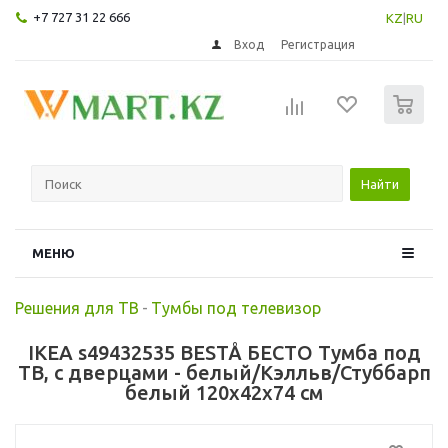
+7 727 31 22 666
KZ
|
RU
Вход
Регистрация
0
Найти
МЕНЮ
Решения для ТВ
-
Тумбы под телевизор
IKEA s49432535 BESTÅ БЕСТО Тумба под
ТВ, с дверцами - белый/Кэлльв/Стуббарп
белый 120x42x74 см