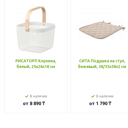
РИСАТОРП Корзина,
СИТА Подушка на стул,
белый, 25x26x18 см
бежевый, 38/35x38x2 см
В наличии
В наличии
от
8 890 ₸
от
1 790 ₸