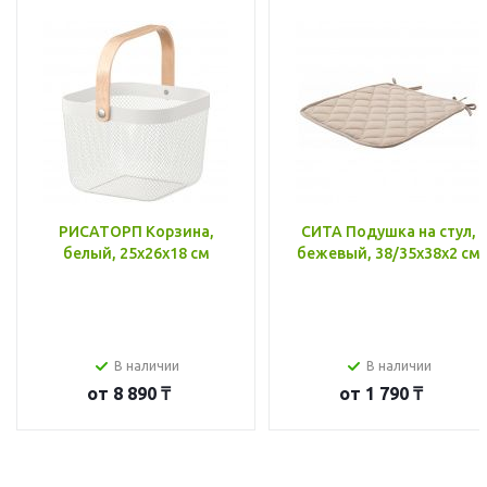
РИСАТОРП Корзина,
СИТА Подушка на стул,
белый, 25x26x18 см
бежевый, 38/35x38x2 см
В наличии
В наличии
от
8 890 ₸
от
1 790 ₸