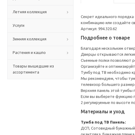
Летняя коллекция
Секрет идеального порядка 
комбинацию или создайте св
Услуги
Артикул: 994.320.62
Подробнее о товаре
Зимняя коллекция
Благодаря нескольким отверс
Растения и кашпо
Дверцы открываются легким
Съемные полки позволяют р
Товары вышедшие из
Организуйте и оптимизируйт
ассортимента
Тумбу под ТВ необходимо кр
Мы рекомендуем, чтобы тумб
телевизор большего размера
Верхняя панель этой тумбы п
Если вы выберете функцию 
2 регулируемые по высоте п
Материалы и уход
Тумба под ТВ
Панель:
ДСП, Сотовидный бумажный н
окантовка, Бумажная пленка