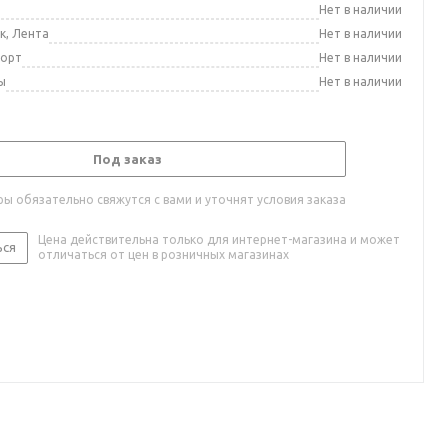
а
Нет в наличии
к, Лента
Нет в наличии
порт
Нет в наличии
ы
Нет в наличии
Под заказ
ы обязательно свяжутся с вами и уточнят условия заказа
Цена действительна только для интернет-магазина и может
ься
отличаться от цен в розничных магазинах