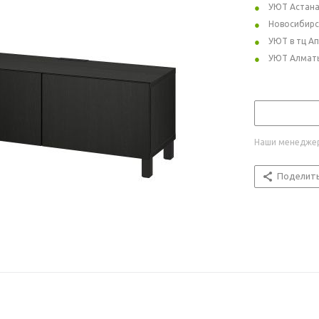
УЮТ Астан
Новосибирс
УЮТ в тц А
УЮТ Алмат
Наши менеджер
Поделит