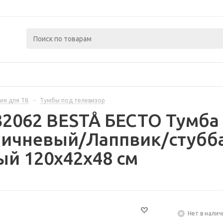
ия для ТВ
-
Тумбы под телевизор
32062 BESTÅ БЕСТО Тумба 
ричневый/Лаппвик/стубба
й 120x42x48 см
Нет в налич