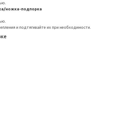
ью.
ка/ножка-подпорка
ью.
репления и подтягивайте их при необходимости.
вке