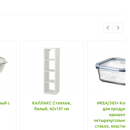
лый с
КАЛЛАКС Стеллаж,
ИКЕА/365+ Конт
белый, 42x147 см
для продукто
крышкой,
четырехугольной
стекло, пластик 