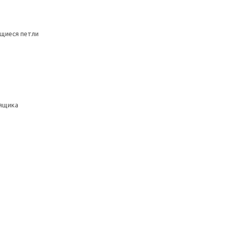
щиеся петли
ящика