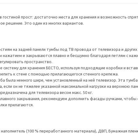
в гостиной прост: достаточно места для хранения и возможность спр
ое решение. Это один из многих вариантов.
тиям на задней панели тумбы под ТВ провода от телевизора и других ус
 нажатием и закрываются плавно и бесшумно благодаря петлям с наж
егулировать пространство.
е систему для хранения БЕСТО, используя подходящие коробки и встав
епить к стене с помощью прилагающегося стенного крепежа.
а была немного шире, чем установленный на ней телевизор. Эта тумб
, если он не тяжелее указанной максимальной нагрузки на верхнюю пан
редназначена для телевизора весом макс. 50 кг.
плавного закрывания, рекомендуем дополнить фасады ручками, чтоб
олки прилагаются.
аполнитель (100 % переработанного материала), ДВП, Бумажная пленк