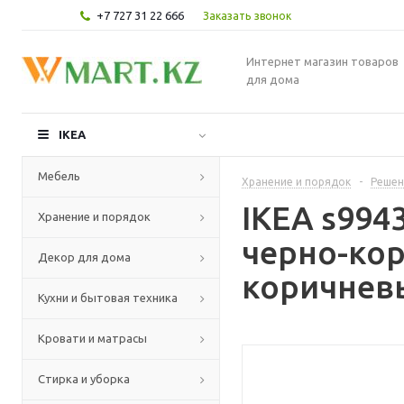
+7 727 31 22 666
Заказать звонок
Интернет магазин товаров
для дома
IKEA
Мебель
Хранение и порядок
-
Решен
IKEA s994
Хранение и порядок
черно-ко
Декор для дома
коричневы
Кухни и бытовая техника
Кровати и матрасы
Стирка и уборка