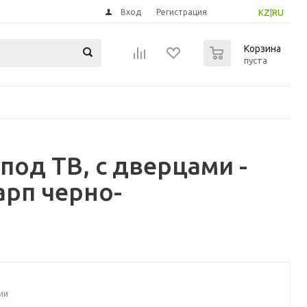
Вход
Регистрация
KZ
|
RU
0
Корзина
пуста
под ТВ, с дверцами -
рп черно-
ии