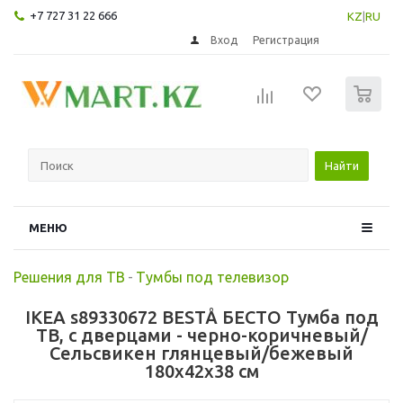
+7 727 31 22 666
KZ
|
RU
Вход
Регистрация
0
Найти
МЕНЮ
Решения для ТВ
-
Тумбы под телевизор
IKEA s89330672 BESTÅ БЕСТО Тумба под
ТВ, с дверцами - черно-коричневый/
Сельсвикен глянцевый/бежевый
180x42x38 см