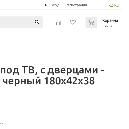
Вход
Регистрация
KZ
|
RU
0
Корзина
пуста
под ТВ, с дверцами -
черный 180x42x38
ии