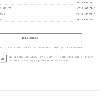
а
Нет в наличии
к, Лента
Нет в наличии
порт
Нет в наличии
ы
Нет в наличии
Под заказ
ы обязательно свяжутся с вами и уточнят условия заказа
Цена действительна только для интернет-магазина и может
ься
отличаться от цен в розничных магазинах