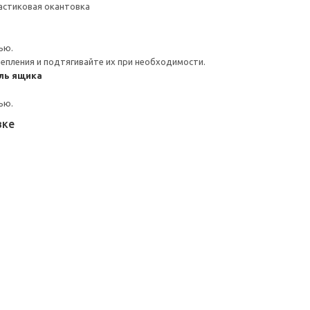
астиковая окантовка
ью.
репления и подтягивайте их при необходимости.
ль ящика
ью.
вке