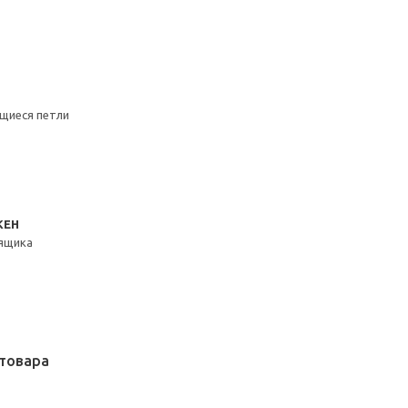
щиеся петли
КЕН
ящика
товара