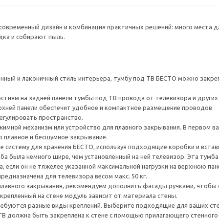
овременный дизайн и комбинация практичных решений: много места дл
ка и собирают пыль.
ный и лаконичный стиль интерьера, тумбу под ТВ БЕСТО можно закре
тиям на задней панели тумбы под ТВ провода от телевизора и других ус
рхней панели обеспечит удобное и компактное размещение проводов.
егулировать пространство.
имной механизм или устройство для плавного закрывания. В первом ва
о плавное и бесшумное закрывание.
е систему для хранения БЕСТО, используя подходящие коробки и встав
а была немного шире, чем установленный на ней телевизор. Эта тумб
, если он не тяжелее указанной максимальной нагрузки на верхнюю пан
редназначена для телевизора весом макс. 50 кг.
плавного закрывания, рекомендуем дополнить фасады ручками, чтоб
акрепленный на стене модуль зависит от материала стены.
ребуются разные виды креплений. Выберите подходящие для ваших стен 
ТВ должна быть закреплена к стене с помощью прилагающего стенного