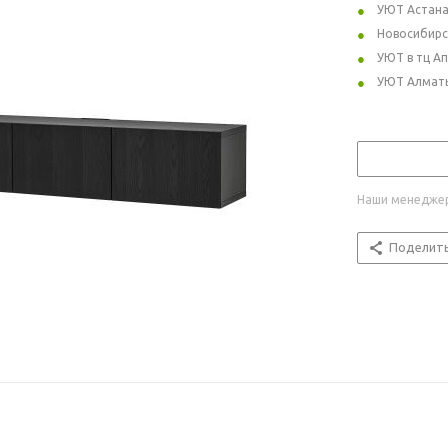
УЮТ Астан
Новосибирс
УЮТ в тц А
УЮТ Алмат
Наши менеджер
Поделит