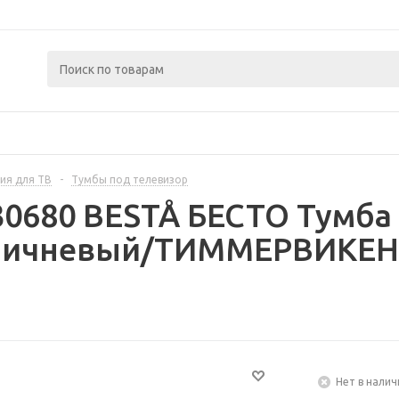
ия для ТВ
-
Тумбы под телевизор
30680 BESTÅ БЕСТО Тумба 
ричневый/ТИММЕРВИКЕН 
Нет в налич