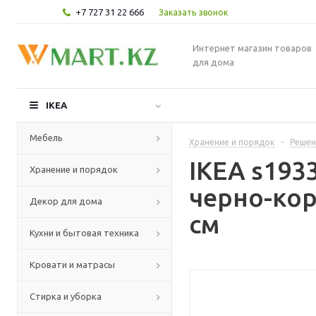
+7 727 31 22 666
Заказать звонок
Интернет магазин товаров
для дома
IKEA
Мебель
Хранение и порядок
-
Решен
IKEA s193
Хранение и порядок
черно-ко
Декор для дома
см
Кухни и бытовая техника
Кровати и матрасы
Стирка и уборка