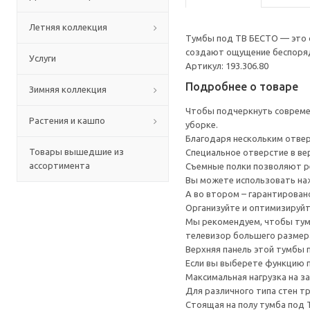
Летняя коллекция
Тумбы под ТВ БЕСТО — это с
создают ощущение беспоряд
Услуги
Артикул: 193.306.80
Подробнее о товаре
Зимняя коллекция
Чтобы подчеркнуть современ
Растения и кашпо
уборке.
Благодаря нескольким отверс
Товары вышедшие из
Специальное отверстие в ве
ассортимента
Съемные полки позволяют р
Вы можете использовать наж
А во втором – гарантирован
Организуйте и оптимизируйт
Мы рекомендуем, чтобы тумб
телевизор большего размера
Верхняя панель этой тумбы п
Если вы выберете функцию 
Максимальная нагрузка на з
Для различного типа стен т
Стоящая на полу тумба под 