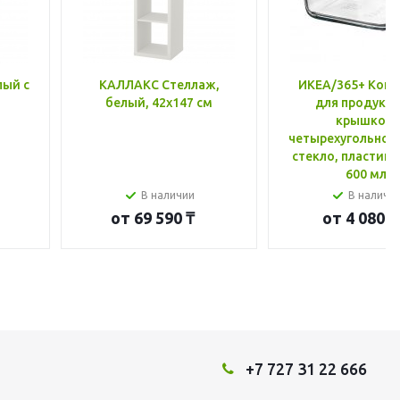
лый с
КАЛЛАКС Стеллаж,
ИКЕА/365+ Конт
белый, 42x147 см
для продукто
крышкой,
четырехугольной
стекло, пластик 
600 мл
В наличии
В наличи
от
69 590 ₸
от
4 080 ₸
+7 727 31 22 666