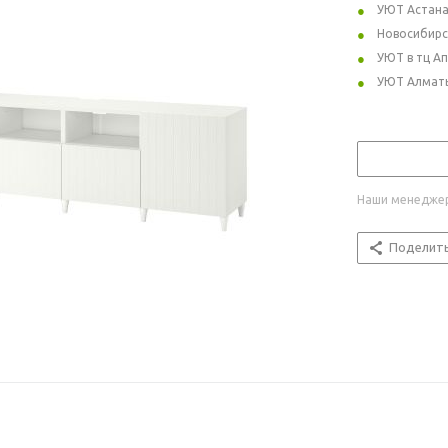
УЮТ Астан
Новосибирс
УЮТ в тц А
УЮТ Алмат
Наши менеджер
Поделит