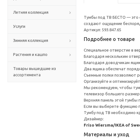
Летняя коллекция
Тумбы под ТВ БЕСТО — это с
создают ощущение беспоряд
Услуги
Артикул: 593.847.65
Подробнее о товаре
Зимняя коллекция
Специальное отверстие в ве
Растения и кашпо
Благодаря нескольким отверс
Благодаря доводчикам ящик
Товары вышедшие из
Два ящика обеспечат порядок
ассортимента
Съемные полки позволяют р
Организуйте и оптимизируйт
Мы рекомендуем, чтобы тумб
телевизор большего размера
Верхняя панель этой тумбы п
Если вы выберете функцию 
Тумбу под ТВ необходимо кр
Дизайнер:
Friso Wiersma/IKEA of Swe
Материалы и уход