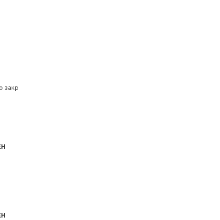
о закр
ЕН
ЕН