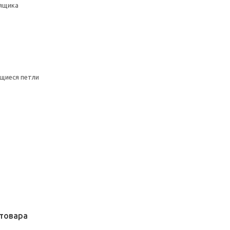
ящика
щиеся петли
товара