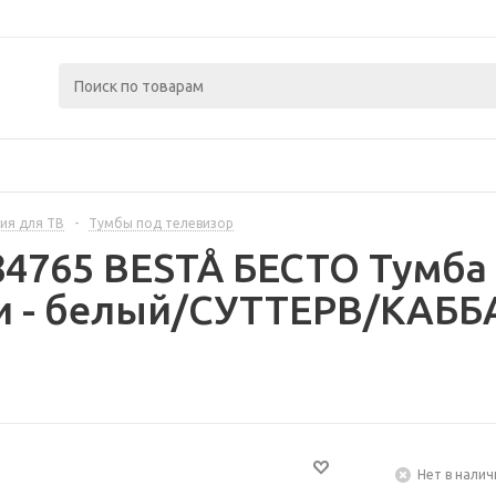
ия для ТВ
-
Тумбы под телевизор
84765 BESTÅ БЕСТО Тумба 
и - белый/СУТТЕРВ/КАББ
Нет в налич