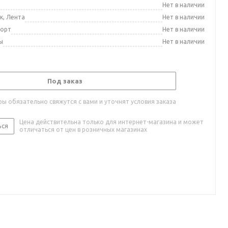
а
Нет в наличии
к, Лента
Нет в наличии
порт
Нет в наличии
ы
Нет в наличии
Под заказ
ы обязательно свяжутся с вами и уточнят условия заказа
Цена действительна только для интернет-магазина и может
ься
отличаться от цен в розничных магазинах