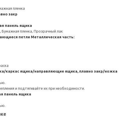
мажная пленка
вно закр
ая панель ящика
, Бумажная пленка, Прозрачный лак
ающиеся петли
Металлическая часть:
раска
ка/каркас ящика/направляющие ящика, плавно закр/ножка
ью.
репления и подтягивайте их при необходимости.
я панель ящика
ью.
вке