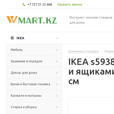
+7 727 31 22 666
Заказать звонок
Интернет магазин товаров
для дома
IKEA
Мебель
Хранение и порядок
-
Решен
IKEA s593
Хранение и порядок
и ящикам
Декор для дома
см
Кухни и бытовая техника
Кровати и матрасы
Стирка и уборка