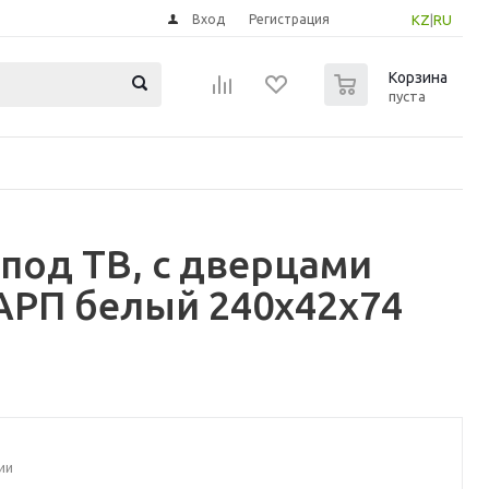
Вход
Регистрация
KZ
|
RU
0
Корзина
пуста
под ТВ, с дверцами
АРП белый 240x42x74
ии