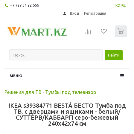
+7 727 31 22 666
KZ
|
RU
Вход
Регистрация
0
Найти
МЕНЮ
Решения для ТВ
-
Тумбы под телевизор
IKEA s39384771 BESTÅ БЕСТО Тумба под
ТВ, с дверцами и ящиками - белый/
СУТТЕРВ/КАББАРП серо-бежевый
240x42x74 см