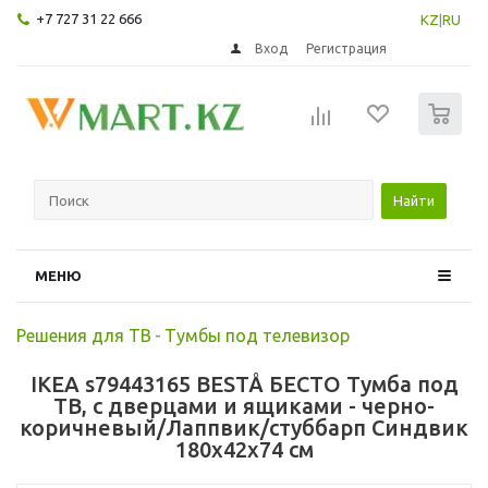
+7 727 31 22 666
KZ
|
RU
Вход
Регистрация
0
Найти
МЕНЮ
Решения для ТВ
-
Тумбы под телевизор
IKEA s79443165 BESTÅ БЕСТО Тумба под
ТВ, с дверцами и ящиками - черно-
коричневый/Лаппвик/стуббарп Синдвик
180x42x74 см