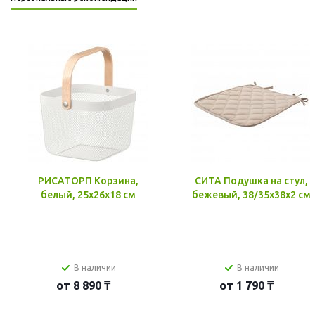
РИСАТОРП Корзина,
СИТА Подушка на стул,
белый, 25x26x18 см
бежевый, 38/35x38x2 см
В наличии
В наличии
от
8 890 ₸
от
1 790 ₸