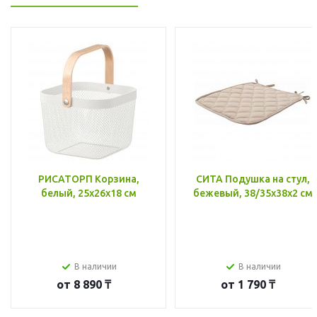
РИСАТОРП Корзина,
СИТА Подушка на стул,
белый, 25x26x18 см
бежевый, 38/35x38x2 см
В наличии
В наличии
от
8 890 ₸
от
1 790 ₸