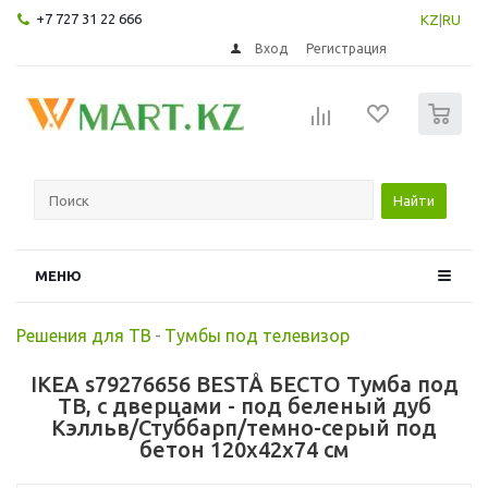
+7 727 31 22 666
KZ
|
RU
Вход
Регистрация
0
Найти
МЕНЮ
Решения для ТВ
-
Тумбы под телевизор
IKEA s79276656 BESTÅ БЕСТО Тумба под
ТВ, с дверцами - под беленый дуб
Кэлльв/Стуббарп/темно-серый под
бетон 120x42x74 см