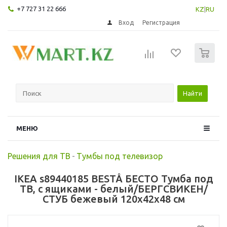
+7 727 31 22 666
KZ
|
RU
Вход
Регистрация
0
Найти
МЕНЮ
Решения для ТВ
-
Тумбы под телевизор
IKEA s89440185 BESTÅ БЕСТО Тумба под
ТВ, с ящиками - белый/БЕРГСВИКЕН/
СТУБ бежевый 120x42x48 см