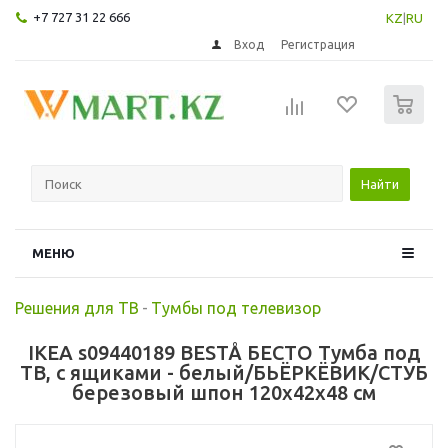
+7 727 31 22 666
KZ
|
RU
Вход
Регистрация
0
Найти
МЕНЮ
Решения для ТВ
-
Тумбы под телевизор
IKEA s09440189 BESTÅ БЕСТО Тумба под
ТВ, с ящиками - белый/БЬЁРКЁВИК/СТУБ
березовый шпон 120x42x48 см