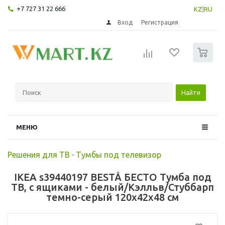
+7 727 31 22 666
KZ
|
RU
Вход
Регистрация
0
Найти
МЕНЮ
Решения для ТВ
-
Тумбы под телевизор
IKEA s39440197 BESTÅ БЕСТО Тумба под
ТВ, с ящиками - белый/Кэлльв/Стуббарп
темно-серый 120x42x48 см