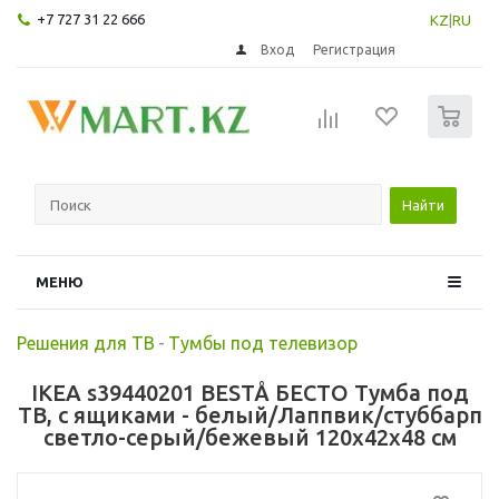
+7 727 31 22 666
KZ
|
RU
Вход
Регистрация
0
Найти
МЕНЮ
Решения для ТВ
-
Тумбы под телевизор
IKEA s39440201 BESTÅ БЕСТО Тумба под
ТВ, с ящиками - белый/Лаппвик/стуббарп
светло-серый/бежевый 120x42x48 см