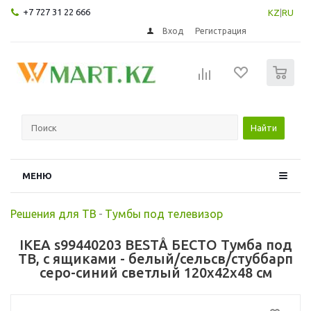
+7 727 31 22 666
KZ
|
RU
Вход
Регистрация
0
Найти
МЕНЮ
Решения для ТВ
-
Тумбы под телевизор
IKEA s99440203 BESTÅ БЕСТО Тумба под
ТВ, с ящиками - белый/сельсв/стуббарп
серо-синий светлый 120x42x48 см