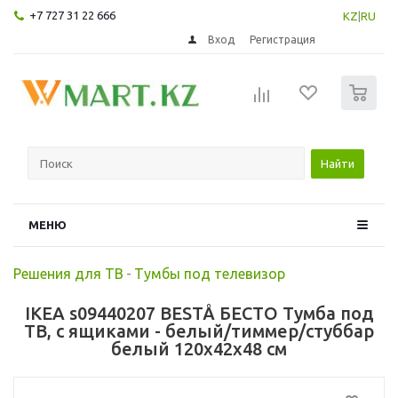
+7 727 31 22 666
KZ
|
RU
Вход
Регистрация
0
Найти
МЕНЮ
Решения для ТВ
-
Тумбы под телевизор
IKEA s09440207 BESTÅ БЕСТО Тумба под
ТВ, с ящиками - белый/тиммер/стуббар
белый 120x42x48 см