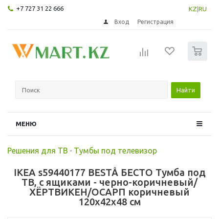
+7 727 31 22 666
KZ
|
RU
Вход
Регистрация
0
Найти
МЕНЮ
Решения для ТВ
-
Тумбы под телевизор
IKEA s59440177 BESTÅ БЕСТО Тумба под
ТВ, с ящиками - черно-коричневый/
ХЁРТВИКЕН/ОСАРП коричневый
120x42x48 см