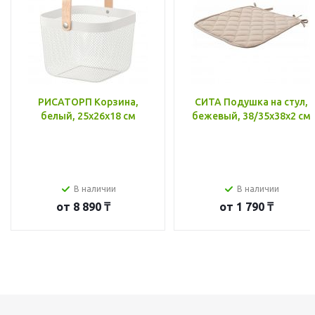
РИСАТОРП Корзина,
СИТА Подушка на стул,
белый, 25x26x18 см
бежевый, 38/35x38x2 см
В наличии
В наличии
от
8 890 ₸
от
1 790 ₸